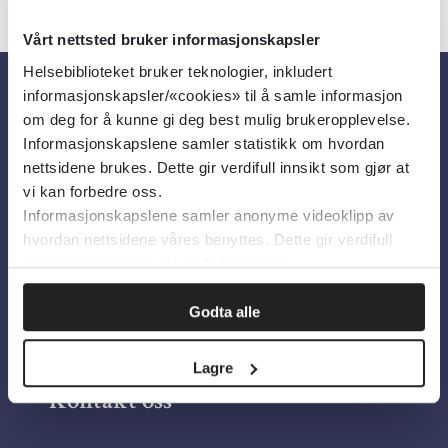
Vårt nettsted bruker informasjonskapsler
Helsebiblioteket bruker teknologier, inkludert
informasjonskapsler/«cookies» til å samle informasjon
Om oss
om deg for å kunne gi deg best mulig brukeropplevelse.
Informasjonskapslene samler statistikk om hvordan
nettsidene brukes. Dette gir verdifull innsikt som gjør at
Om Helsebiblioteket
vi kan forbedre oss.
Informasjonskapslene samler anonyme videoklipp av
Personvern og informasjonskapsler
hvordan nettsidene våres benyttes. Dette gir verdifull
Tilgjengelighetserklæring
innsikt som gjør at vi kan forbedre oss.
Information in English
Godta alle
Bilder fra Colourbox.com
Lagre
Kontakt oss