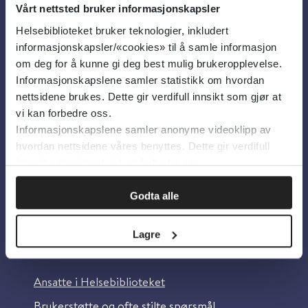
Vårt nettsted bruker informasjonskapsler
Helsebiblioteket bruker teknologier, inkludert
Om oss
informasjonskapsler/«cookies» til å samle informasjon
om deg for å kunne gi deg best mulig brukeropplevelse.
Informasjonskapslene samler statistikk om hvordan
Om Helsebiblioteket
nettsidene brukes. Dette gir verdifull innsikt som gjør at
Personvern og informasjonskapsler
vi kan forbedre oss.
Informasjonskapslene samler anonyme videoklipp av
Tilgjengelighetserklæring
hvordan nettsidene våres benyttes. Dette gir verdifull
Information in English
innsikt som gjør at vi kan forbedre oss.
Bilder fra Colourbox.com
Godta alle
Lagre
Kontakt oss
Ansatte i Helsebiblioteket
Brukerstøtte og ofte stilte spørsmål