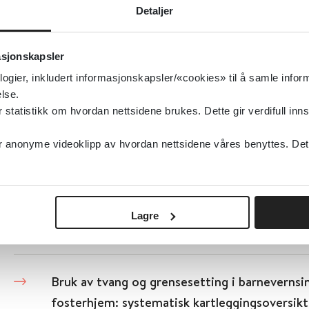
Effekten av et gratis skolemåltid- en kunns
Detaljer
Folkehelseinstituttet (FHI)
2023
asjonskapsler
logier, inkludert informasjonskapsler/«cookies» til å samle info
Detaljer
lse.
tatistikk om hvordan nettsidene brukes. Dette gir verdifull inns
Demens - Bruk av kommunale helse- og omsor
anonyme videoklipp av hvordan nettsidene våres benyttes. Dette 
personer med demens
Helsedirektoratet
Lagre
Detaljer
Bruk av tvang og grensesetting i barnevernsi
fosterhjem: systematisk kartleggingsoversikt