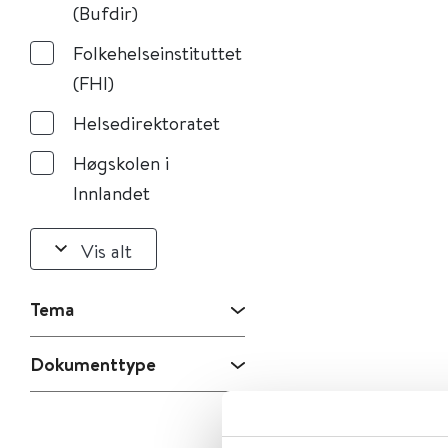
(Bufdir)
Folkehelseinstituttet
(FHI)
Helsedirektoratet
Høgskolen i
Innlandet
Vis alt
Tema
Dokumenttype