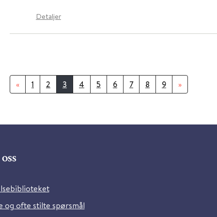
Detaljer
«
1
2
3
4
5
6
7
8
9
»
oss
lsebiblioteket
 og ofte stilte spørsmål