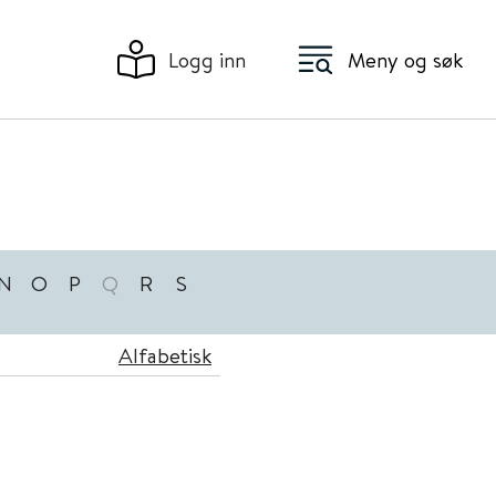
Logg inn
Meny og søk
N
O
P
Q
R
S
Alfabetisk