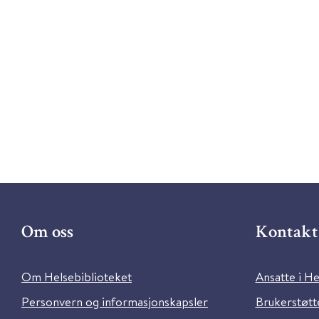
Om oss
Kontakt 
Om Helsebiblioteket
Ansatte i He
Personvern og informasjonskapsler
Brukerstøtte