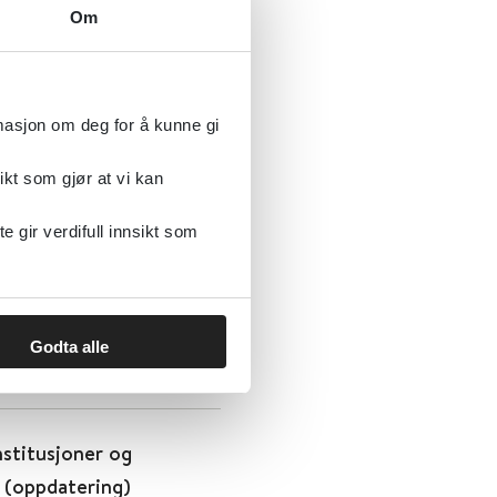
kapsoppsummering
Om
rmasjon om deg for å kunne gi
ikt som gjør at vi kan
gstjenester blant
gir verdifull innsikt som
Godta alle
nstitusjoner og
 (oppdatering)