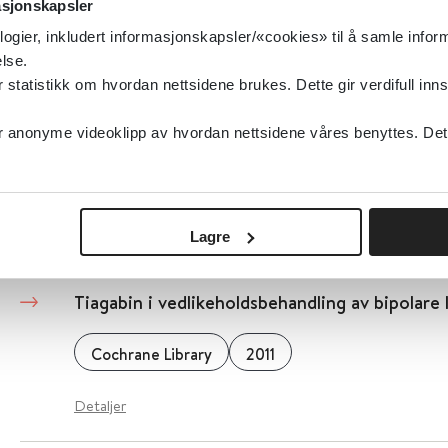
asjonskapsler
logier, inkludert informasjonskapsler/«cookies» til å samle info
Sykepleien
2011
lse.
tatistikk om hvordan nettsidene brukes. Dette gir verdifull inns
Detaljer
anonyme videoklipp av hvordan nettsidene våres benyttes. Dette 
Tolk - Kommunikasjon via tolk
Helsedirektoratet
2011
Lagre
Tiagabin i vedlikeholdsbehandling av bipolare l
Cochrane Library
2011
Detaljer