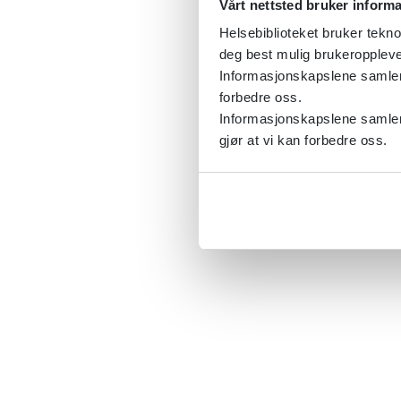
Vårt nettsted bruker inform
Helsebiblioteket bruker tekno
deg best mulig brukeroppleve
Informasjonskapslene samler s
forbedre oss.
Informasjonskapslene samler 
gjør at vi kan forbedre oss.