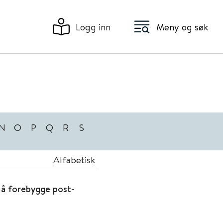
Logg inn
Meny og søk
N
O
P
Q
R
S
Alfabetisk
r å forebygge post-