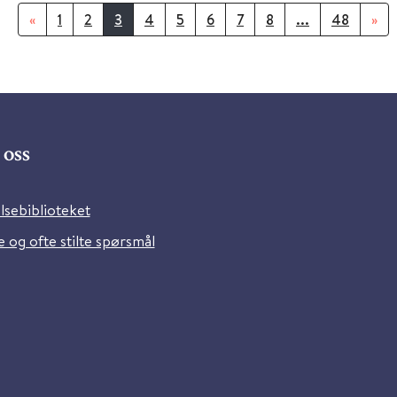
«
1
2
3
4
5
6
7
8
...
48
»
oss
lsebiblioteket
 og ofte stilte spørsmål