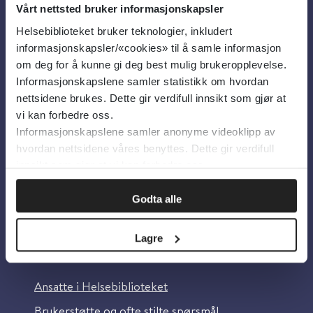
Vårt nettsted bruker informasjonskapsler
Helsebiblioteket bruker teknologier, inkludert
Om oss
informasjonskapsler/«cookies» til å samle informasjon
om deg for å kunne gi deg best mulig brukeropplevelse.
Informasjonskapslene samler statistikk om hvordan
Om Helsebiblioteket
nettsidene brukes. Dette gir verdifull innsikt som gjør at
Personvern og informasjonskapsler
vi kan forbedre oss.
Informasjonskapslene samler anonyme videoklipp av
Tilgjengelighetserklæring
hvordan nettsidene våres benyttes. Dette gir verdifull
Information in English
innsikt som gjør at vi kan forbedre oss.
Bilder fra Colourbox.com
Godta alle
Lagre
Kontakt oss
Ansatte i Helsebiblioteket
Brukerstøtte og ofte stilte spørsmål