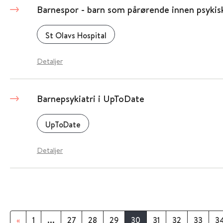
Barnespor - barn som pårørende innen psykis
St Olavs Hospital
Detaljer
Barnepsykiatri i UpToDate
UpToDate
Detaljer
«
1
...
27
28
29
30
31
32
33
3