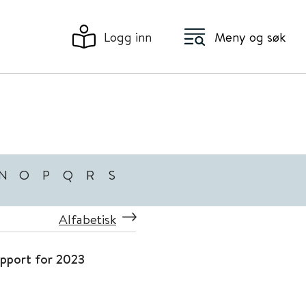
Logg inn
Meny og søk
N
O
P
Q
R
S
Alfabetisk
pport for 2023