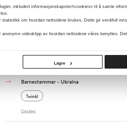
logier, inkludert informasjonskapsler/«cookies» til å samle info
Detaljer
lse.
tatistikk om hvordan nettsidene brukes. Dette gir verdifull inns
Barnesykdommer og vanlige plager hos barn
anonyme videoklipp av hvordan nettsidene våres benyttes. Dette 
Helsenorge.no
Detaljer
Lagre
Barnestemmer - Ukraina
Twinkl
Detaljer