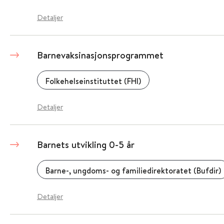
Detaljer
Barnevaksinasjonsprogrammet
Folkehelseinstituttet (FHI)
Detaljer
Barnets utvikling 0-5 år
Barne-, ungdoms- og familiedirektoratet (Bufdir)
Detaljer