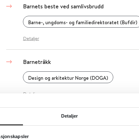
Barnets beste ved samlivsbrudd
Barne-, ungdoms- og familiedirektoratet (Bufdir)
Detaljer
Barnetråkk
Design og arkitektur Norge (DOGA)
Detaljer
Barnesykepleierforbundet
Detaljer
Norsk Sykepleierforbund (NSF)
asjonskapsler