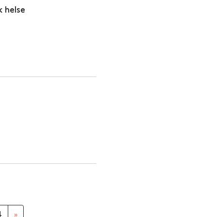
k helse
4
»