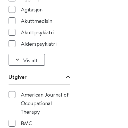
Agitasjon
Akuttmedisin
Akuttpsykiatri
Alderspsykiatri
Vis alt
Utgiver
American Journal of
Occupational
Therapy
BMC