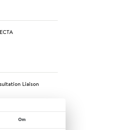
r ECTA
ultation Liaison
Om