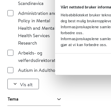
Scandinavica
Vårt nettsted bruker inform
Administration and
Helsebiblioteket bruker tekno
Policy in Mental
deg best mulig brukeroppleve
Informasjonskapslene samler s
Health and Mental
forbedre oss.
Health Services
Informasjonskapslene samler 
Research
gjør at vi kan forbedre oss.
Arbeids- og
velferdsdirektoratet
Autism in Adulthood
Vis alt
Tema