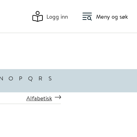
Logg inn
Meny og søk
N
O
P
Q
R
S
Alfabetisk