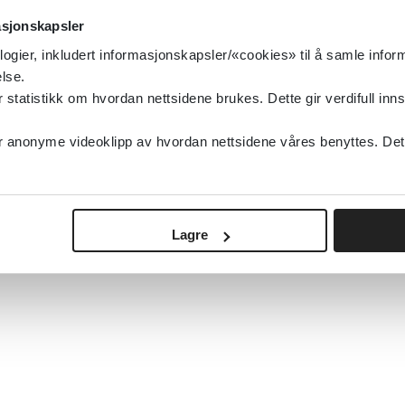
asjonskapsler
EAACI
logier, inkludert informasjonskapsler/«cookies» til å samle info
lse.
tatistikk om hvordan nettsidene brukes. Dette gir verdifull inns
Detaljer
anonyme videoklipp av hvordan nettsidene våres benyttes. Dette 
«
1
...
23
24
25
26
27
28
29
3
Lagre