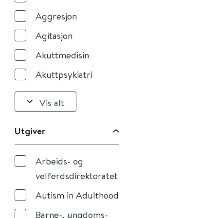
Aggresjon
Agitasjon
Akuttmedisin
Akuttpsykiatri
Vis alt
Utgiver
Arbeids- og
velferdsdirektoratet
Autism in Adulthood
Barne-, ungdoms-