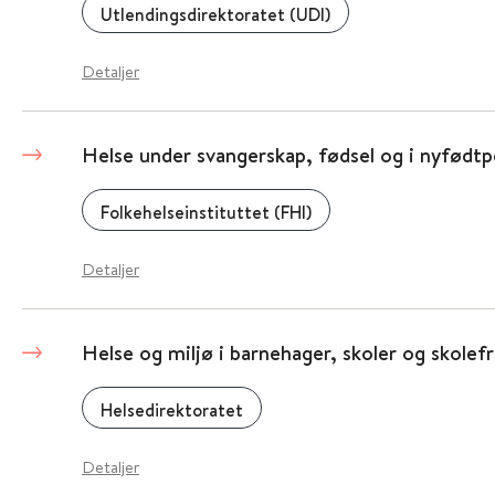
Utlendingsdirektoratet (UDI)
Detaljer
Helse under svangerskap, fødsel og i nyfødt
Folkehelseinstituttet (FHI)
Detaljer
Helse og miljø i barnehager, skoler og skolef
Helsedirektoratet
Detaljer