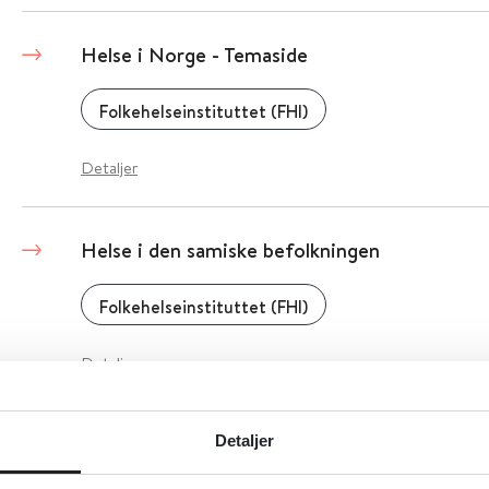
Helse i Norge - Temaside
Folkehelseinstituttet (FHI)
Detaljer
Helse i den samiske befolkningen
Folkehelseinstituttet (FHI)
Detaljer
Helse blant personer med innvandrerbakgrunn
Detaljer
Folkehelserapporten