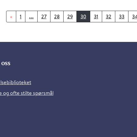
«
1
...
27
28
29
30
31
32
33
3
oss
lsebiblioteket
 og ofte stilte spørsmål