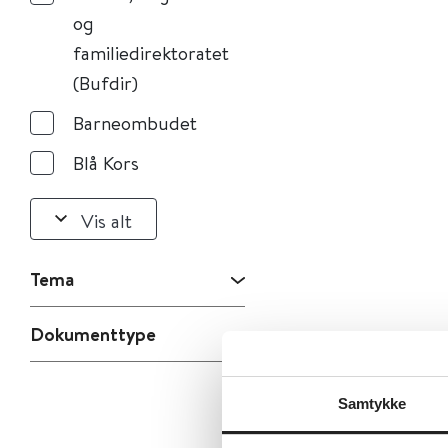
og
familiedirektoratet
(Bufdir)
Barneombudet
Blå Kors
Vis alt
Tema
Dokumenttype
Samtykke