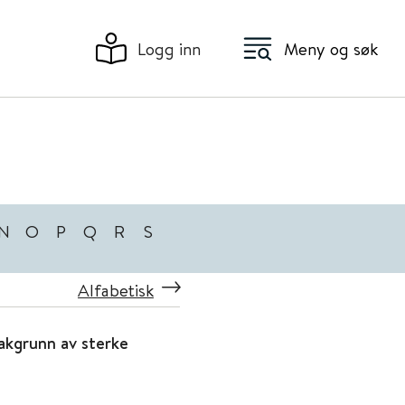
Logg inn
Meny og søk
N
O
P
Q
R
S
Alfabetisk
akgrunn av sterke