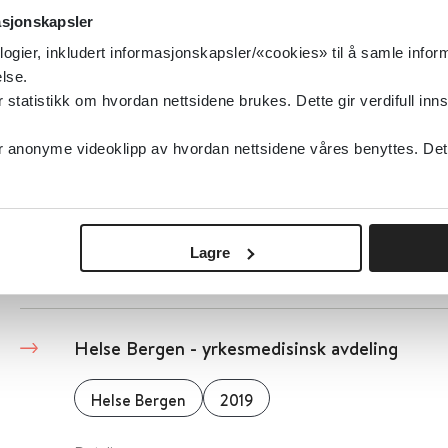
asjonskapsler
Folkehelseinstituttet (FHI)
logier, inkludert informasjonskapsler/«cookies» til å samle info
lse.
Detaljer
tatistikk om hvordan nettsidene brukes. Dette gir verdifull inns
anonyme videoklipp av hvordan nettsidene våres benyttes. Dette 
Helse blant personer med innvandrerbakgrun
Folkehelseinstituttet (FHI)
2022
Lagre
Detaljer
Helse Bergen - yrkesmedisinsk avdeling
Helse Bergen
2019