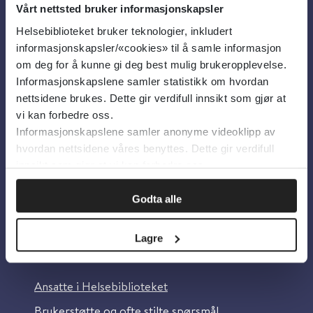
Vårt nettsted bruker informasjonskapsler
Helsebiblioteket bruker teknologier, inkludert
Om oss
informasjonskapsler/«cookies» til å samle informasjon
om deg for å kunne gi deg best mulig brukeropplevelse.
Informasjonskapslene samler statistikk om hvordan
Om Helsebiblioteket
nettsidene brukes. Dette gir verdifull innsikt som gjør at
Personvern og informasjonskapsler
vi kan forbedre oss.
Informasjonskapslene samler anonyme videoklipp av
Tilgjengelighetserklæring
hvordan nettsidene våres benyttes. Dette gir verdifull
Information in English
innsikt som gjør at vi kan forbedre oss.
Bilder fra Colourbox.com
Godta alle
Lagre
Kontakt oss
Ansatte i Helsebiblioteket
Brukerstøtte og ofte stilte spørsmål