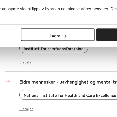
Eldre og sex
anonyme videoklipp av hvordan nettsidene våres benyttes. Dette 
Helsebiblioteket
2020
Eldre og frivillig innsats
Lagre
Institutt for samfunnsforskning
Detaljer
Eldre mennesker - uavhengighet og mental tr
National Institute for Health and Care Excellence
Detaljer