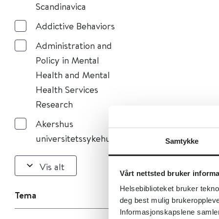
Scandinavica
Addictive Behaviors
Administration and
Policy in Mental
Health and Mental
Health Services
Research
Akershus
universitetssykehus
Samtykke
Vis alt
Vårt nettsted bruker inform
Helsebiblioteket bruker tekno
Tema
deg best mulig brukeroppleve
Informasjonskapslene samler s