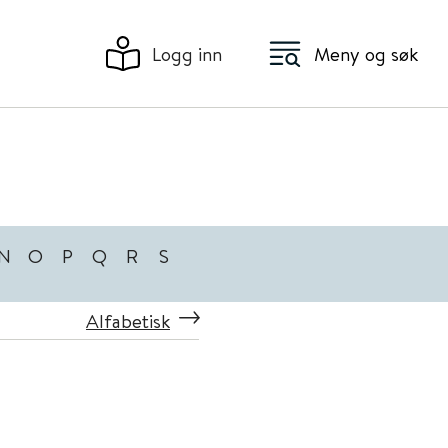
Logg inn
Meny og søk
N
O
P
Q
R
S
Alfabetisk