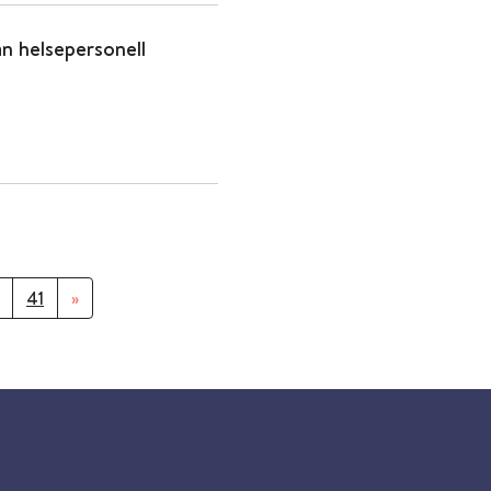
an helsepersonell
41
»