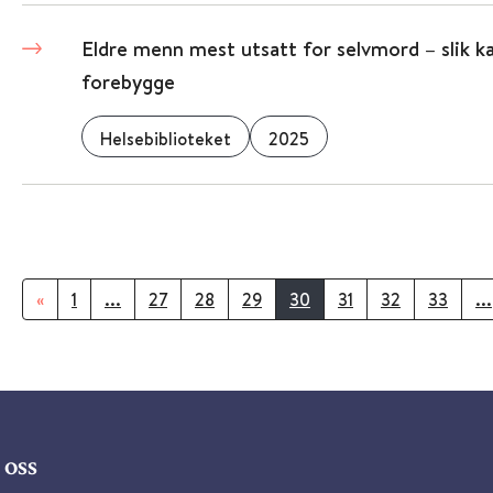
Eldre menn mest utsatt for selvmord – slik k
forebygge
Helsebiblioteket
2025
«
1
...
27
28
29
30
31
32
33
...
oss