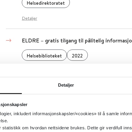
Helsedirektoratet
Detaljer
ELDRE – gratis tilgang til pålitelig informasj
Helsebiblioteket
2022
Detaljer
Detaljer
Eldre vil bo trygt, da er fellesskap ofte viktig
asjonskapsler
Senter for omsorgsforskning
logier, inkludert informasjonskapsler/«cookies» til å samle info
lse.
tatistikk om hvordan nettsidene brukes. Dette gir verdifull inns