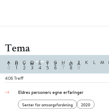
Tema
A
B
C
D
E
F
G
H
I
J
K
L
M
T
U
V
W
X
Y
Z
Æ
Ø
Å
0
1
2
3
4
5
6
7
8
9
406
Treff
Eldres personers egne erfaringer
Senter for omsorgsforskning
2020