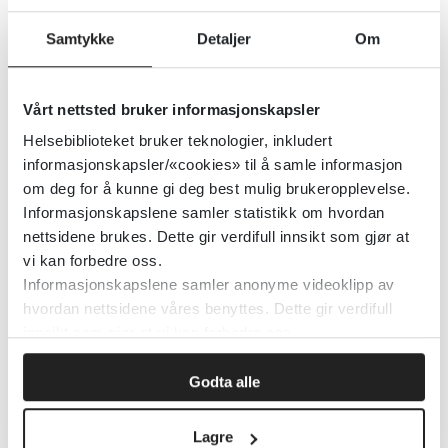
Legeforeningens sider om
Samtykke
Detaljer
Om
blodsykdommer
Den norske legeforening
Vårt nettsted bruker informasjonskapsler
Helsebiblioteket bruker teknologier, inkludert
Detaljer
informasjonskapsler/«cookies» til å samle informasjon
om deg for å kunne gi deg best mulig brukeropplevelse.
Informasjonskapslene samler statistikk om hvordan
Legeforeningen
nettsidene brukes. Dette gir verdifull innsikt som gjør at
vi kan forbedre oss.
Informasjonskapslene samler anonyme videoklipp av
Detaljer
hvordan nettsidene våres benyttes. Dette gir verdifull
innsikt som gjør at vi kan forbedre oss.
Legeavtaler
Godta alle
Kommunesektorens interesse- og arbeidsgiverorganisasjon (KS)
Lagre