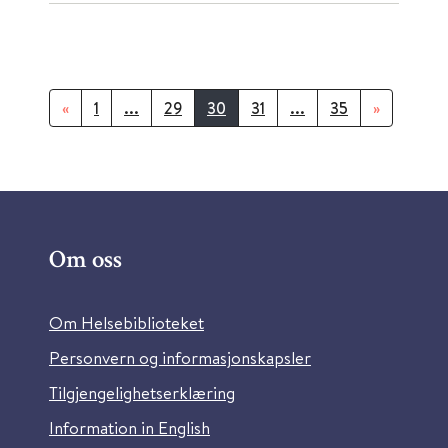
«
1
...
29
30
31
...
35
»
Om oss
Om Helsebiblioteket
Personvern og informasjonskapsler
Tilgjengelighetserklæring
Information in English