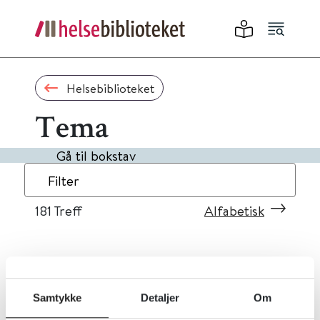
Helsebiblioteket
Tema
Gå til bokstav
Filter
181
Treff
Alfabetisk
«
1
...
15
16
17
18
19
»
Samtykke
Detaljer
Om