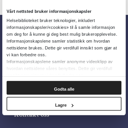
Vårt nettsted bruker informasjonskapsler
Helsebiblioteket bruker teknologier, inkludert
informasjonskapsler/«cookies» til å samle informasjon
Om oss
om deg for å kunne gi deg best mulig brukeropplevelse.
Informasjonskapslene samler statistikk om hvordan
nettsidene brukes. Dette gir verdifull innsikt som gjør at
Om Helsebiblioteket
vi kan forbedre oss.
Informasjonskapslene samler anonyme videoklipp av
Personvern og informasjonskapsler
hvordan nettsidene våres benyttes. Dette gir verdifull
Tilgjengelighetserklæring
innsikt som gjør at vi kan forbedre oss.
Information in English
Godta alle
Bilder fra Colourbox.com
Lagre
Kontakt oss