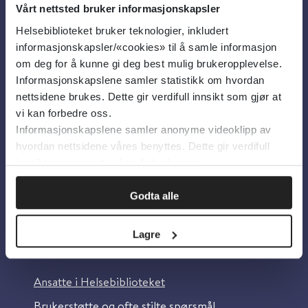
Vårt nettsted bruker informasjonskapsler
Helsebiblioteket bruker teknologier, inkludert
Om oss
informasjonskapsler/«cookies» til å samle informasjon
om deg for å kunne gi deg best mulig brukeropplevelse.
Informasjonskapslene samler statistikk om hvordan
Om Helsebiblioteket
nettsidene brukes. Dette gir verdifull innsikt som gjør at
Personvern og informasjonskapsler
vi kan forbedre oss.
Informasjonskapslene samler anonyme videoklipp av
Tilgjengelighetserklæring
hvordan nettsidene våres benyttes. Dette gir verdifull
Information in English
innsikt som gjør at vi kan forbedre oss.
Bilder fra Colourbox.com
Godta alle
Lagre
Kontakt oss
Ansatte i Helsebiblioteket
Brukerstøtte og ofte stilte spørsmål