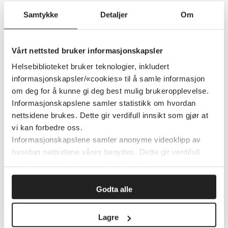
Cochrane Library
2005
Samtykke
Detaljer
Om
Detaljer
Vårt nettsted bruker informasjonskapsler
Helsebiblioteket bruker teknologier, inkludert
Kilder til oppsummert forskning
informasjonskapsler/«cookies» til å samle informasjon
om deg for å kunne gi deg best mulig brukeropplevelse.
2019
Informasjonskapslene samler statistikk om hvordan
nettsidene brukes. Dette gir verdifull innsikt som gjør at
Detaljer
vi kan forbedre oss.
Informasjonskapslene samler anonyme videoklipp av
hvordan nettsidene våres benyttes. Dette gir verdifull
Kilder til forskningsbasert
innsikt som gjør at vi kan forbedre oss.
kunnskap
Godta alle
Sykepleien
2017
Lagre