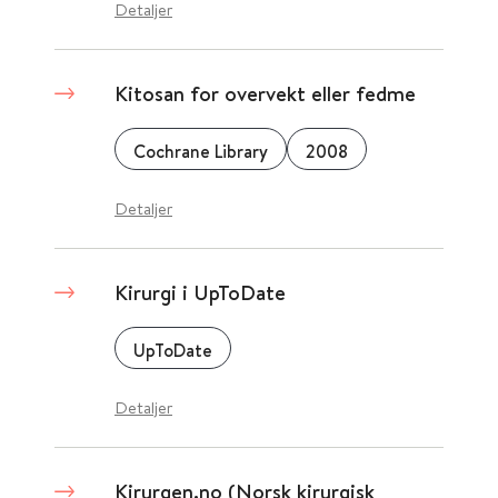
Detaljer
Kitosan for overvekt eller fedme
Cochrane Library
2008
Detaljer
Kirurgi i UpToDate
UpToDate
Detaljer
Kirurgen.no (Norsk kirurgisk