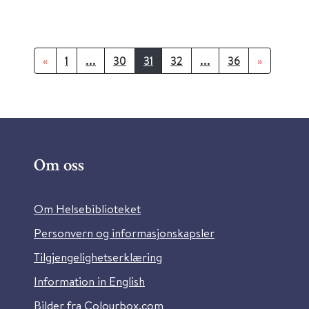
«
1
...
30
31
32
...
36
»
Om oss
Om Helsebiblioteket
Personvern og informasjonskapsler
Tilgjengelighetserklæring
Information in English
Bilder fra Colourbox.com