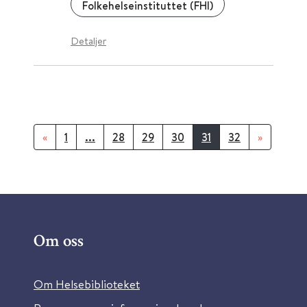
Folkehelseinstituttet (FHI)
Detaljer
«
1
...
28
29
30
31
32
»
Om oss
Om Helsebiblioteket