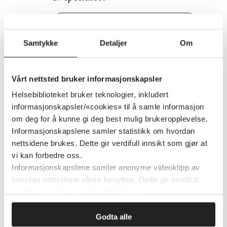
Nasjonalt senter for aldring og helse
Samtykke
Detaljer
Om
Detaljer
Vårt nettsted bruker informasjonskapsler
Når det haster, ABCDE – primær-
Helsebiblioteket bruker teknologier, inkludert
og sekundærundersøkelsen,
informasjonskapsler/«cookies» til å samle informasjon
Legevakthåndboken
om deg for å kunne gi deg best mulig brukeropplevelse.
Informasjonskapslene samler statistikk om hvordan
nettsidene brukes. Dette gir verdifull innsikt som gjør at
Detaljer
vi kan forbedre oss.
Informasjonskapslene samler anonyme videoklipp av
hvordan nettsidene våres benyttes. Dette gir verdifull
Når er ”litt norsk” for lite? En
innsikt som gjør at vi kan forbedre oss.
kvalitativ undersøkelse av
Godta alle
tolkebruk i helsetjenesten