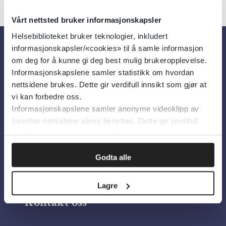
Vårt nettsted bruker informasjonskapsler
Helsebiblioteket bruker teknologier, inkludert
informasjonskapsler/«cookies» til å samle informasjon
Om oss
om deg for å kunne gi deg best mulig brukeropplevelse.
Informasjonskapslene samler statistikk om hvordan
nettsidene brukes. Dette gir verdifull innsikt som gjør at
Om Helsebiblioteket
vi kan forbedre oss.
Informasjonskapslene samler anonyme videoklipp av
Personvern og informasjonskapsler
hvordan nettsidene våres benyttes. Dette gir verdifull
Tilgjengelighetserklæring
innsikt som gjør at vi kan forbedre oss.
Information in English
Godta alle
Bilder fra Colourbox.com
Lagre
Kontakt oss