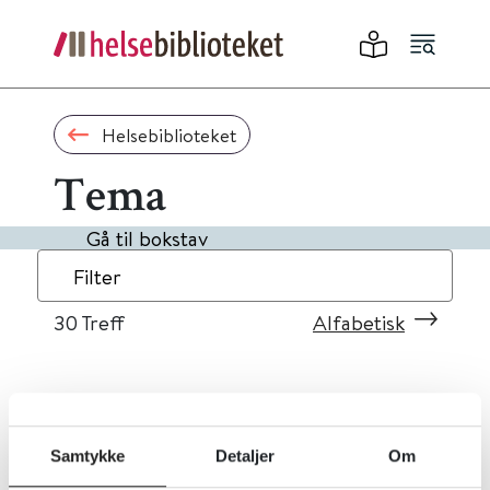
Helsebiblioteket
Tema
Gå til bokstav
Filter
30
Treff
Alfabetisk
«
1
2
3
»
Samtykke
Detaljer
Om