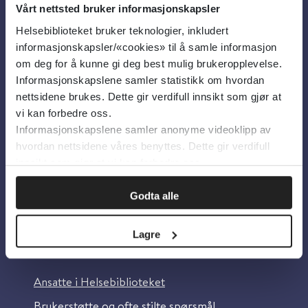
Vårt nettsted bruker informasjonskapsler
Helsebiblioteket bruker teknologier, inkludert
Om oss
informasjonskapsler/«cookies» til å samle informasjon
om deg for å kunne gi deg best mulig brukeropplevelse.
Informasjonskapslene samler statistikk om hvordan
Om Helsebiblioteket
nettsidene brukes. Dette gir verdifull innsikt som gjør at
Personvern og informasjonskapsler
vi kan forbedre oss.
Informasjonskapslene samler anonyme videoklipp av
Tilgjengelighetserklæring
hvordan nettsidene våres benyttes. Dette gir verdifull
Information in English
innsikt som gjør at vi kan forbedre oss.
Bilder fra Colourbox.com
Godta alle
Lagre
Kontakt oss
Ansatte i Helsebiblioteket
Brukerstøtte og ofte stilte spørsmål