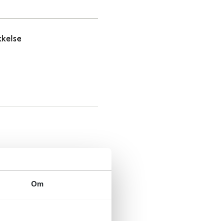
kkelse
Om
om