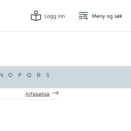
Logg inn
Meny og søk
N
O
P
Q
R
S
Alfabetisk