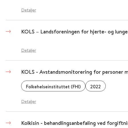
Detaljer
KOLS – Landsforeningen for hjerte- og lung
Detaljer
KOLS - Avstandsmonitorering for personer
Folkehelseinstituttet (FHI)
2022
Detaljer
Kolkisin - behandlingsanbefaling ved forgiftn