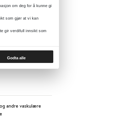
rmasjon om deg for å kunne gi
ikt som gjør at vi kan
gir verdifull innsikt som
y-legemer,
else ved Parkinsons
Godta alle
og andre vaskulære
e