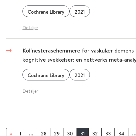
Cochrane Library
2021
Detaljer
Kolinesterasehemmere for vaskulær demens 
kognitive svekkelser: en nettverks meta-anal
Cochrane Library
2021
Detaljer
«
1
...
28
29
30
31
32
33
34
..