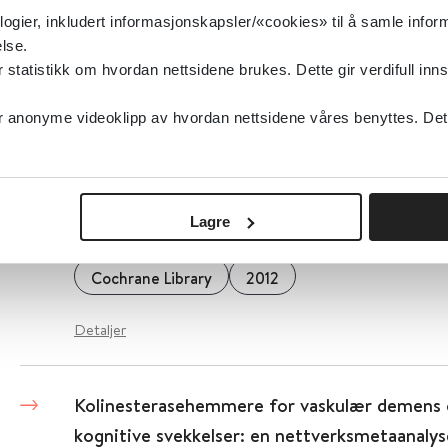
logier, inkludert informasjonskapsler/«cookies» til å samle info
Cochrane Library
2006
lse.
tatistikk om hvordan nettsidene brukes. Dette gir verdifull inns
Detaljer
anonyme videoklipp av hvordan nettsidene våres benyttes. Dette 
Kolinesterasehemmere mot demens med Lew
Parkinsons sykdom-demens og kognitiv svekk
Lagre
sykdom
Cochrane Library
2012
Detaljer
Kolinesterasehemmere for vaskulær demens 
kognitive svekkelser: en nettverksmetaanalys