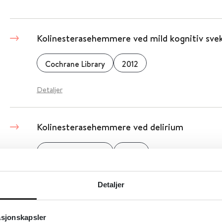
Kolinesterasehemmere ved mild kognitiv sve
Cochrane Library
2012
Detaljer
Kolinesterasehemmere ved delirium
Cochrane Library
2008
Detaljer
Detaljer
Kolinesterasehemmere ved Alzheimers sykd
asjonskapsler