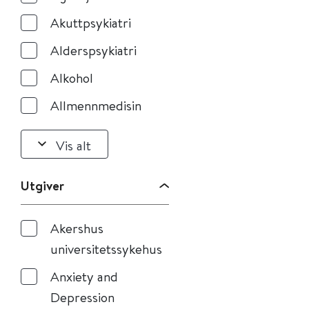
Akuttpsykiatri
Alderspsykiatri
Alkohol
Allmennmedisin
Vis alt
Utgiver
Akershus
universitetssykehus
Anxiety and
Depression