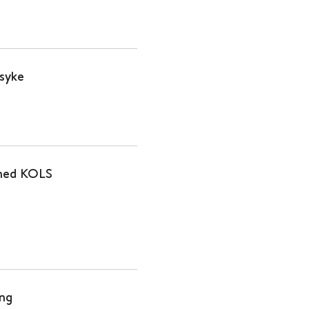
esyke
 med KOLS
ing