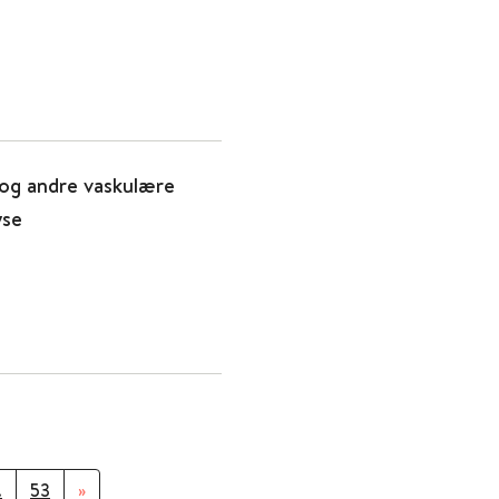
og andre vaskulære
yse
.
53
»