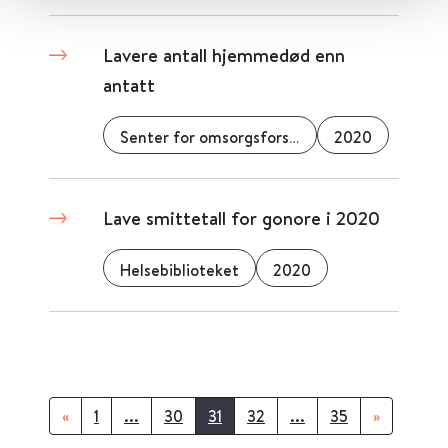
Lavere antall hjemmedød enn
antatt
Senter for omsorgsforskning
2020
Lave smittetall for gonore i 2020
Helsebiblioteket
2020
«
1
...
30
31
32
...
35
»