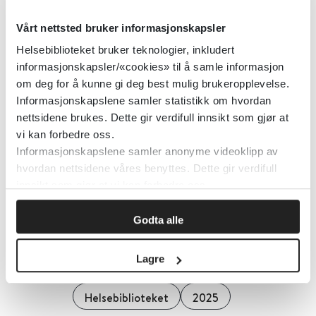
Lavere risiko for komplikasjoner
Vårt nettsted bruker informasjonskapsler
hos nyfødte når mor har tatt
Helsebiblioteket bruker teknologier, inkludert
koronavaksine
informasjonskapsler/«cookies» til å samle informasjon
om deg for å kunne gi deg best mulig brukeropplevelse.
Folkehelseinstituttet (FHI)
Informasjonskapslene samler statistikk om hvordan
nettsidene brukes. Dette gir verdifull innsikt som gjør at
vi kan forbedre oss.
Lavere dose digitalisantistoff er
Informasjonskapslene samler anonyme videoklipp av
hvordan nettsidene våres benyttes. Dette gir verdifull
tilstrekkelig
innsikt som gjør at vi kan forbedre oss.
Godta alle
Lavere bruk av helsetjenester
blant nylig bosatte flyktninger
Lagre
Helsebiblioteket
2025