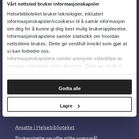
Vårt nettsted bruker informasjonskapsler
Helsebiblioteket bruker teknologier, inkludert
Om oss
informasjonskapsler/«cookies» til å samle informasjon
om deg for å kunne gi deg best mulig brukeropplevelse.
Informasjonskapslene samler statistikk om hvordan
Om Helsebiblioteket
nettsidene brukes. Dette gir verdifull innsikt som gjør at
Personvern og informasjonskapsler
vi kan forbedre oss.
Informasjonskapslene samler anonyme videoklipp av
Tilgjengelighetserklæring
hvordan nettsidene våres benyttes. Dette gir verdifull
Information in English
innsikt som gjør at vi kan forbedre oss.
Bilder fra Colourbox.com
Godta alle
Lagre
Kontakt oss
Ansatte i Helsebiblioteket
Brukerstøtte og ofte stilte spørsmål