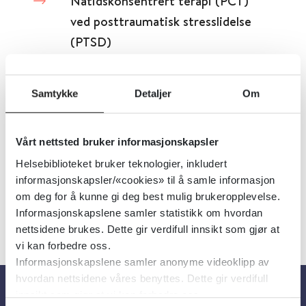
Nåtidskonsentrert terapi (PCT)
ved posttraumatisk stresslidelse
(PTSD)
Cochrane Library
2019
Samtykke
Detaljer
Om
Detaljer
Vårt nettsted bruker informasjonskapsler
Helsebiblioteket bruker teknologier, inkludert
informasjonskapsler/«cookies» til å samle informasjon
om deg for å kunne gi deg best mulig brukeropplevelse.
«
1
...
28
29
30
31
32
»
Informasjonskapslene samler statistikk om hvordan
nettsidene brukes. Dette gir verdifull innsikt som gjør at
vi kan forbedre oss.
Informasjonskapslene samler anonyme videoklipp av
hvordan nettsidene våres benyttes. Dette gir verdifull
innsikt som gjør at vi kan forbedre oss.