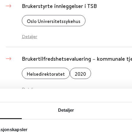
Brukerstyrte innleggelser i TSB
Oslo Universitetssykehus
Detaljer
Brukertilfredshetsevaluering – kommunale tj
Helsedirektoratet
2020
Detaljer
Brukertilfredshetsevaluering – kommunale tj
Detaljer
Helsedirektoratet
asjonskapsler