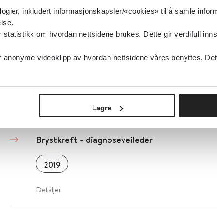
logier, inkludert informasjonskapsler/«cookies» til å samle info
Detaljer
lse.
tatistikk om hvordan nettsidene brukes. Dette gir verdifull inns
Brystbetennelse hos ammende
anonyme videoklipp av hvordan nettsidene våres benyttes. Dette 
Helsenorge.no
Detaljer
Lagre
Brystkreft - diagnoseveileder
2019
Detaljer