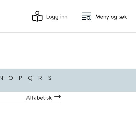
Logg inn
Meny og søk
N
O
P
Q
R
S
Alfabetisk