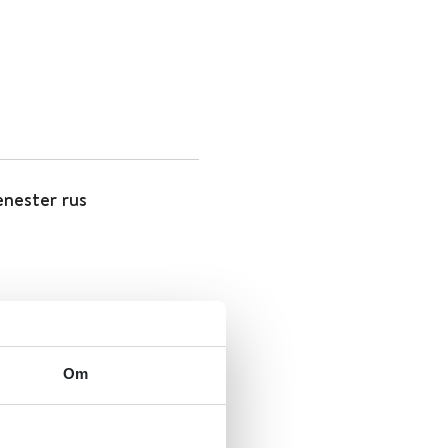
enester rus
enester rus
Om