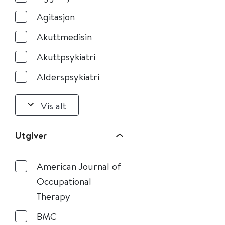
Agitasjon
Akuttmedisin
Akuttpsykiatri
Alderspsykiatri
Vis alt
Utgiver
American Journal of
Occupational
Therapy
BMC