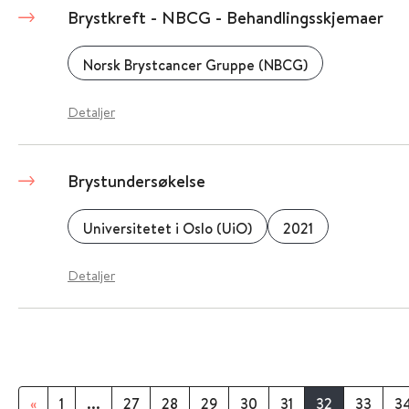
Brystkreft - NBCG - Behandlingsskjemaer
Norsk Brystcancer Gruppe (NBCG)
Detaljer
Brystundersøkelse
Universitetet i Oslo (UiO)
2021
Detaljer
«
1
...
27
28
29
30
31
32
33
3