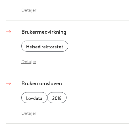
Detaljer
Brukermedvirkning
Helsedirektoratet
Detaljer
Brukerromsloven
Lovdata
2018
Detaljer