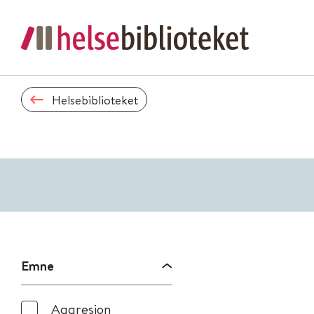
Helsebiblioteket
Emne
Aggresjon