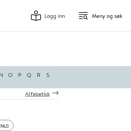
Logg inn
Meny og søk
N
O
P
Q
R
S
Alfabetisk
TNU)