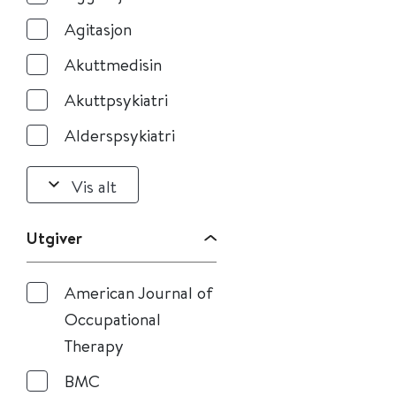
Agitasjon
Akuttmedisin
Akuttpsykiatri
Alderspsykiatri
Vis alt
Utgiver
American Journal of
Occupational
Therapy
BMC