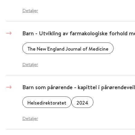
Detaljer
Barn - Utvikling av farmakologiske forhold m
The New England Journal of Medicine
Detaljer
Barn som pårørende - kapittel i pårørendevei
Helsedirektoratet
2024
Detaljer