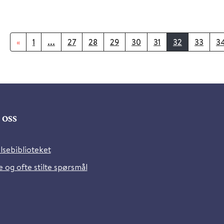
«
1
...
27
28
29
30
31
32
33
3
oss
lsebiblioteket
 og ofte stilte spørsmål