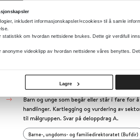
Folkehelseinstituttet (FHI)
asjonskapsler
Detaljer
logier, inkludert informasjonskapsler/«cookies» til å samle info
lse.
tatistikk om hvordan nettsidene brukes. Dette gir verdifull inns
Barn og unges erfaringer med rasisme og dis
anonyme videoklipp av hvordan nettsidene våres benyttes. Dette 
Barne-, ungdoms- og familiedirektoratet (Bufdir)
Detaljer
Lagre
Barn og unge som begår eller står i fare for å
handlinger. Kartlegging og vurdering av sekto
til målgruppen. Svar på deloppdrag A.
Barne-, ungdoms- og familiedirektoratet (Bufdir)