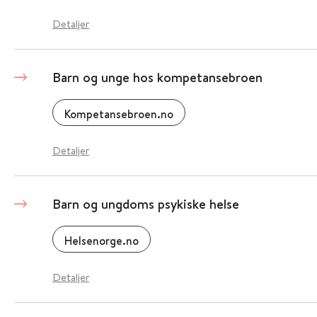
Detaljer
Barn og unge hos kompetansebroen
Kompetansebroen.no
Detaljer
Barn og ungdoms psykiske helse
Helsenorge.no
Detaljer