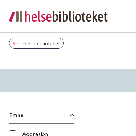
Helsebiblioteket
Emne
Aggresjon