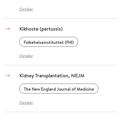
Detaljer
Kikhoste (pertussis)
Folkehelseinstituttet (FHI)
Detaljer
Kidney Transplantation, NEJM
The New England Journal of Medicine
Detaljer