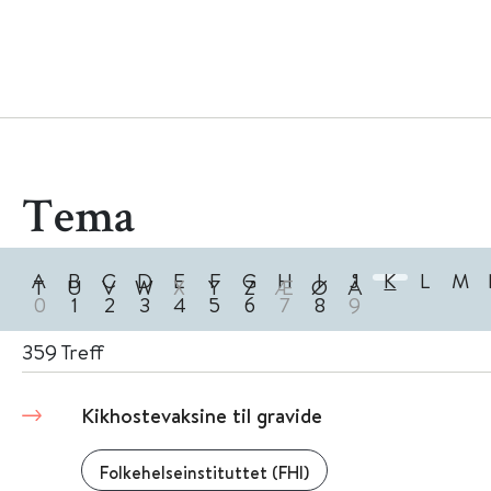
Tema
A
B
C
D
E
F
G
H
I
J
K
L
M
T
U
V
W
X
Y
Z
Æ
Ø
Å
0
1
2
3
4
5
6
7
8
9
359
Treff
Kikhostevaksine til gravide
Folkehelseinstituttet (FHI)