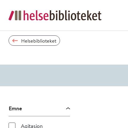
Helsebiblioteket
Emne
Agitasjon