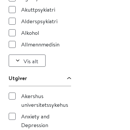
Akuttpsykiatri
Alderspsykiatri
Alkohol
Allmennmedisin
Vis alt
Utgiver
Akershus
universitetssykehus
Anxiety and
Depression