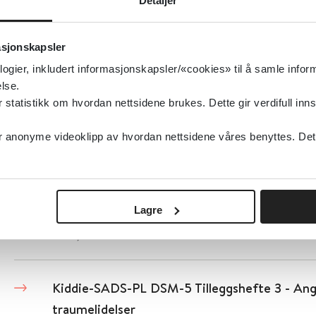
Detaljer
rusmisbruk
asjonskapsler
Norges teknisk-naturvitenskaplige universitet (N
logier, inkludert informasjonskapsler/«cookies» til å samle info
lse.
Detaljer
tatistikk om hvordan nettsidene brukes. Dette gir verdifull inns
anonyme videoklipp av hvordan nettsidene våres benyttes. Dette 
Kiddie-SADS-PL DSM-5 Tilleggshefte 4 - Nevr
utviklingsforstyrrelser
Norges teknisk-naturvitenskaplige universitet (N
Lagre
Detaljer
Kiddie-SADS-PL DSM-5 Tilleggshefte 3 - Ang
traumelidelser