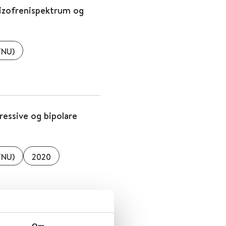
izofrenispektrum og
TNU)
essive og bipolare
TNU)
2020
eforstyrrelser og