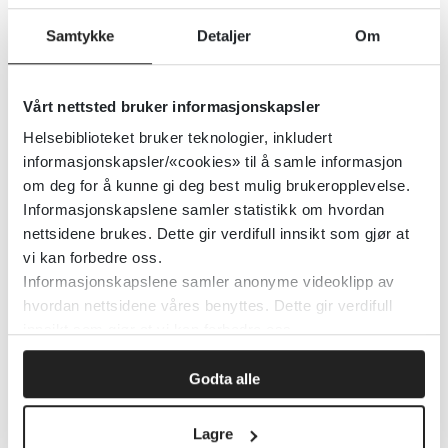
Mouth and dental, NICE
Samtykke
Detaljer
Om
National Institute for Health and Care Excellence (NICE)
Vårt nettsted bruker informasjonskapsler
Detaljer
Helsebiblioteket bruker teknologier, inkludert
informasjonskapsler/«cookies» til å samle informasjon
Movement ABC
om deg for å kunne gi deg best mulig brukeropplevelse.
Informasjonskapslene samler statistikk om hvordan
nettsidene brukes. Dette gir verdifull innsikt som gjør at
Physiopedia
vi kan forbedre oss.
Informasjonskapslene samler anonyme videoklipp av
Detaljer
hvordan nettsidene våres benyttes. Dette gir verdifull
innsikt som gjør at vi kan forbedre oss.
MPD - Nordisk handlingsprogram
Godta alle
for MPD
Lagre