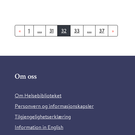
«
1
...
31
32
33
...
37
»
Om oss
Om Helsebiblioteket
Personvern og informasjonskapsler
Tilgjengelighetserklæring
Information in English