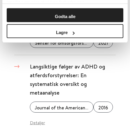
innsikt som gjør at vi kan forbedre oss.
Godta alle
Langt igjen til mål i pakkeforløp
for psykisk helse og rus
Lagre
Senter for omsorgsforskning
2021
Langsiktige følger av ADHD og
atferdsforstyrrelser: En
systematisk oversikt og
metaanalyse
Journal of the American Academy of Child and Adolescent Psychiatry
2016
Detaljer