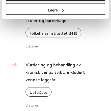
Lagre
Vurdering av utbruddssituasjonen i
skoler og barnehager
Folkehelseinstituttet (FHI)
Detaljer
Vurdering og behandling av
kronisk venøs svikt, inkludert
venøse leggsår
UpToDate
Detaljer