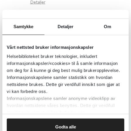
Detaljer
Vurdering av selvmordsfare i
Samtykke
Detaljer
Om
Legevakthåndboken
Vårt nettsted bruker informasjonskapsler
Gyldendal Akademisk
Helsebiblioteket bruker teknologier, inkludert
Detaljer
informasjonskapsler/«cookies» til å samle informasjon
om deg for å kunne gi deg best mulig brukeropplevelse.
Informasjonskapslene samler statistikk om hvordan
Vurdering av stoffmisbruk
nettsidene brukes. Dette gir verdifull innsikt som gjør at
vi kan forbedre oss.
(UpToDate)
Informasjonskapslene samler anonyme videoklipp av
hvordan nettsidene våres benyttes. Dette gir verdifull
UpToDate
innsikt som gjør at vi kan forbedre oss.
Detaljer
Godta alle