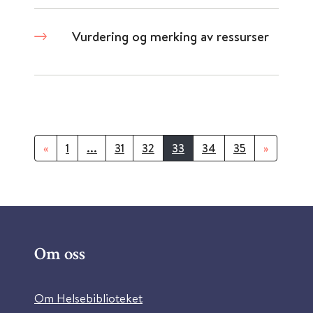
Vurdering og merking av ressurser
«
1
...
31
32
33
34
35
»
Om oss
Om Helsebiblioteket