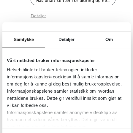
Nasjonalt senter for aldring og helse
Detaljer
Forebygging av selvmord blant
Samtykke
Detaljer
Om
eldre
Vårt nettsted bruker informasjonskapsler
Nasjonalt senter for aldring og helse
Helsebiblioteket bruker teknologier, inkludert
informasjonskapsler/«cookies» til å samle informasjon
Detaljer
om deg for å kunne gi deg best mulig brukeropplevelse.
Informasjonskapslene samler statistikk om hvordan
nettsidene brukes. Dette gir verdifull innsikt som gjør at
Forebygging av selvmord 2020-
vi kan forbedre oss.
2025 - Regjeringens handlingsplan
Informasjonskapslene samler anonyme videoklipp av
hvordan nettsidene våres benyttes. Dette gir verdifull
Regjeringen.no
innsikt som gjør at vi kan forbedre oss.