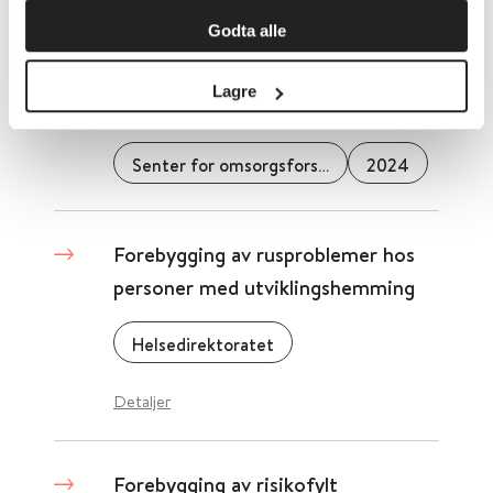
Detaljer
Godta alle
Lagre
Forebygging av selvmord
Senter for omsorgsforskning
2024
Forebygging av rusproblemer hos
personer med utviklingshemming
Helsedirektoratet
Detaljer
Forebygging av risikofylt