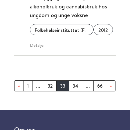
alkoholbruk og cannabisbruk hos
ungdom og unge voksne
Folkehelseinstituttet (FHI)
2012
Detaljer
«
1
...
32
33
34
...
66
»