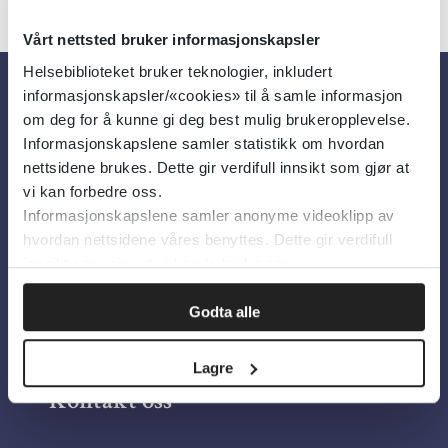
Vårt nettsted bruker informasjonskapsler
Helsebiblioteket bruker teknologier, inkludert
informasjonskapsler/«cookies» til å samle informasjon
Om oss
om deg for å kunne gi deg best mulig brukeropplevelse.
Informasjonskapslene samler statistikk om hvordan
nettsidene brukes. Dette gir verdifull innsikt som gjør at
Om Helsebiblioteket
vi kan forbedre oss.
Informasjonskapslene samler anonyme videoklipp av
Personvern og informasjonskapsler
hvordan nettsidene våres benyttes. Dette gir verdifull
Tilgjengelighetserklæring
innsikt som gjør at vi kan forbedre oss.
Information in English
Godta alle
Bilder fra Colourbox.com
Lagre
Kontakt oss