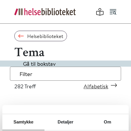
Helsebiblioteket
Tema
Gå til bokstav
Filter
282
Treff
Alfabetisk
«
1
...
25
26
27
28
29
»
Samtykke
Detaljer
Om