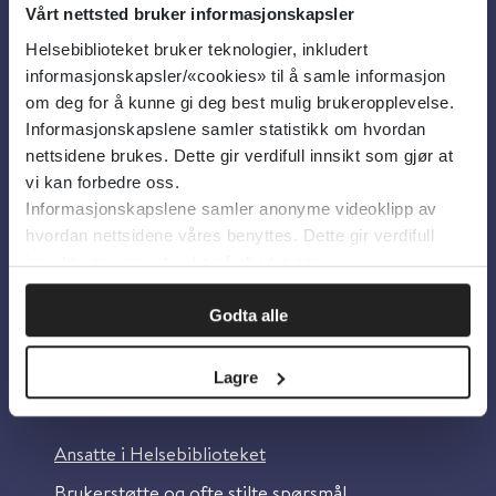
Vårt nettsted bruker informasjonskapsler
Helsebiblioteket bruker teknologier, inkludert
Om oss
informasjonskapsler/«cookies» til å samle informasjon
om deg for å kunne gi deg best mulig brukeropplevelse.
Informasjonskapslene samler statistikk om hvordan
Om Helsebiblioteket
nettsidene brukes. Dette gir verdifull innsikt som gjør at
Personvern og informasjonskapsler
vi kan forbedre oss.
Informasjonskapslene samler anonyme videoklipp av
Tilgjengelighetserklæring
hvordan nettsidene våres benyttes. Dette gir verdifull
Information in English
innsikt som gjør at vi kan forbedre oss.
Bilder fra Colourbox.com
Godta alle
Lagre
Kontakt oss
Ansatte i Helsebiblioteket
Brukerstøtte og ofte stilte spørsmål