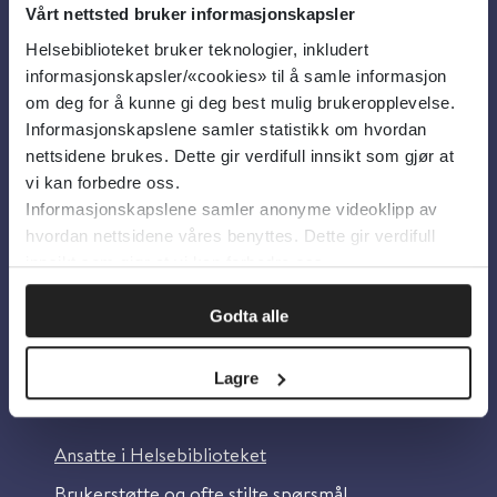
Vårt nettsted bruker informasjonskapsler
Helsebiblioteket bruker teknologier, inkludert
Om oss
informasjonskapsler/«cookies» til å samle informasjon
om deg for å kunne gi deg best mulig brukeropplevelse.
Informasjonskapslene samler statistikk om hvordan
Om Helsebiblioteket
nettsidene brukes. Dette gir verdifull innsikt som gjør at
Personvern og informasjonskapsler
vi kan forbedre oss.
Informasjonskapslene samler anonyme videoklipp av
Tilgjengelighetserklæring
hvordan nettsidene våres benyttes. Dette gir verdifull
Information in English
innsikt som gjør at vi kan forbedre oss.
Bilder fra Colourbox.com
Godta alle
Lagre
Kontakt oss
Ansatte i Helsebiblioteket
Brukerstøtte og ofte stilte spørsmål