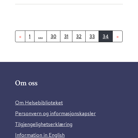
«
1
...
30
31
32
33
34
»
Om oss
Om Helsebiblioteket
Personvern og informasjonskapsler
Tilgjengelighetserklæring
Information in English