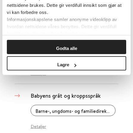
Cochrane Library
2019
nettsidene brukes. Dette gir verdifull innsikt som gjør at
vi kan forbedre oss.
Informasjonskapslene samler anonyme videoklipp av
Detaljer
hvordan nettsidene våres benyttes. Dette gir verdifull
innsikt som gjør at vi kan forbedre oss.
Bagging med ansiktsmaske
Godta alle
The New England Journal of Medicine
2017
Lagre
Detaljer
Babyens gråt og kroppsspråk
Barne-, ungdoms- og familiedirektoratet (Bufdir)
Detaljer