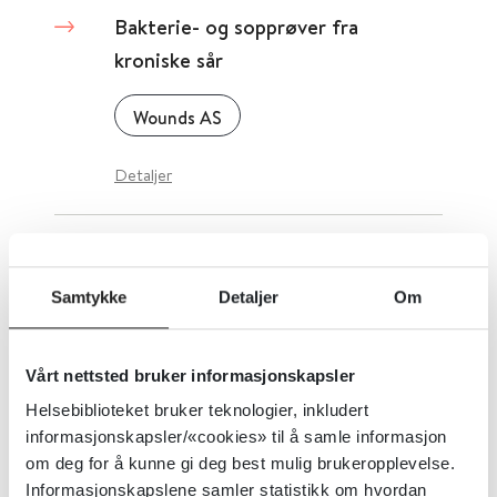
Bakterie- og sopprøver fra
kroniske sår
Wounds AS
Detaljer
Baklofen ved alkoholavhengighet
Samtykke
Detaljer
Om
Cochrane Library
2023
Detaljer
Vårt nettsted bruker informasjonskapsler
Helsebiblioteket bruker teknologier, inkludert
informasjonskapsler/«cookies» til å samle informasjon
Baklofen ved alkoholabstinens
om deg for å kunne gi deg best mulig brukeropplevelse.
Informasjonskapslene samler statistikk om hvordan