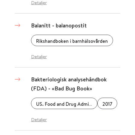
Detaljer
Balanitt - balanopostit
Rikshandboken i barnhälsovården
Detaljer
Bakteriologisk analysehåndbok
(FDA) - «Bad Bug Book»
US. Food and Drug Administration (FDA)
2017
Detaljer