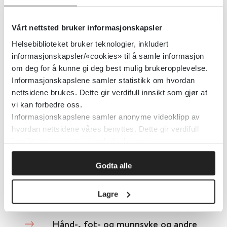
antipsykotisk medikamentell
behandling
Vårt nettsted bruker informasjonskapsler
Helsebiblioteket bruker teknologier, inkludert
Cochrane Library
2012
informasjonskapsler/«cookies» til å samle informasjon
om deg for å kunne gi deg best mulig brukeropplevelse.
Detaljer
Informasjonskapslene samler statistikk om hvordan
nettsidene brukes. Dette gir verdifull innsikt som gjør at
vi kan forbedre oss.
Håndvask trinn for trinn for
Informasjonskapslene samler anonyme videoklipp av
hvordan nettsidene våres benyttes. Dette gir verdifull
publikum
innsikt som gjør at vi kan forbedre oss.
Folkehelseinstituttet (FHI)
Godta alle
Detaljer
Lagre
Hånd-, fot- og munnsyke og andre