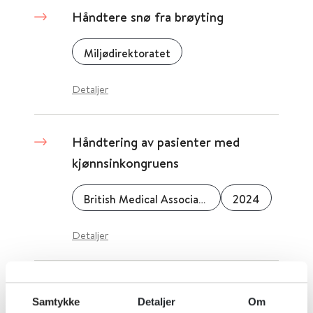
Håndtere snø fra brøyting
Miljødirektoratet
Detaljer
Håndtering av pasienter med
kjønnsinkongruens
British Medical Association
2024
Detaljer
Håndtering av seksuell
Samtykke
Detaljer
Om
dysfunksjon som skyldes