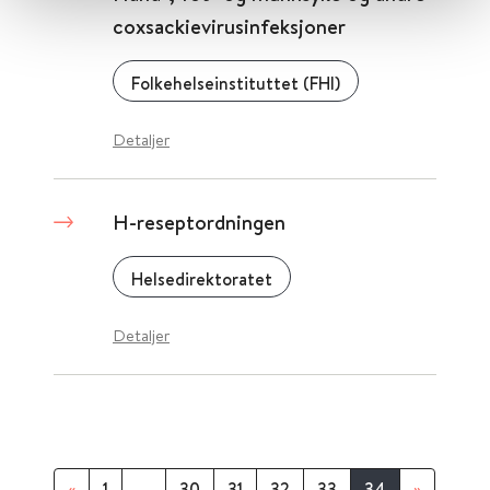
coxsackievirusinfeksjoner
Folkehelseinstituttet (FHI)
Detaljer
H-reseptordningen
Helsedirektoratet
Detaljer
«
1
...
30
31
32
33
34
»