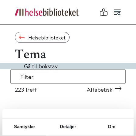
Helsebiblioteket
Tema
Gå til bokstav
Filter
223
Treff
Alfabetisk
«
1
...
19
20
21
22
23
»
Samtykke
Detaljer
Om