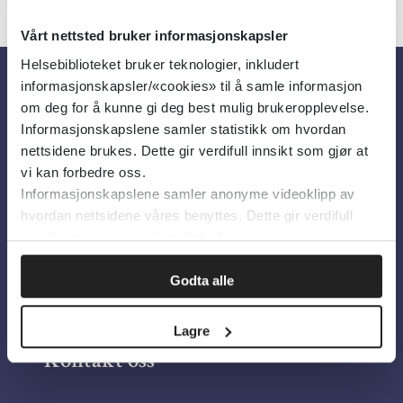
Vårt nettsted bruker informasjonskapsler
Helsebiblioteket bruker teknologier, inkludert
informasjonskapsler/«cookies» til å samle informasjon
Om oss
om deg for å kunne gi deg best mulig brukeropplevelse.
Informasjonskapslene samler statistikk om hvordan
nettsidene brukes. Dette gir verdifull innsikt som gjør at
Om Helsebiblioteket
vi kan forbedre oss.
Informasjonskapslene samler anonyme videoklipp av
Personvern og informasjonskapsler
hvordan nettsidene våres benyttes. Dette gir verdifull
Tilgjengelighetserklæring
innsikt som gjør at vi kan forbedre oss.
Information in English
Godta alle
Bilder fra Colourbox.com
Lagre
Kontakt oss