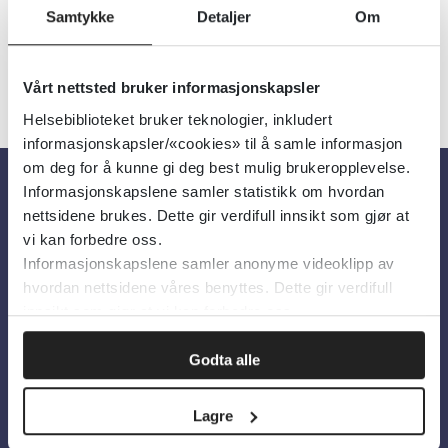
Samtykke
Detaljer
Om
«
1
...
30
31
32
33
34
»
Vårt nettsted bruker informasjonskapsler
Helsebiblioteket bruker teknologier, inkludert
informasjonskapsler/«cookies» til å samle informasjon
om deg for å kunne gi deg best mulig brukeropplevelse.
Informasjonskapslene samler statistikk om hvordan
Om oss
nettsidene brukes. Dette gir verdifull innsikt som gjør at
vi kan forbedre oss.
Informasjonskapslene samler anonyme videoklipp av
Om Helsebiblioteket
hvordan nettsidene våres benyttes. Dette gir verdifull
innsikt som gjør at vi kan forbedre oss.
Personvern og informasjonskapsler
Tilgjengelighetserklæring
Godta alle
Information in English
Lagre
Bilder fra Colourbox.com