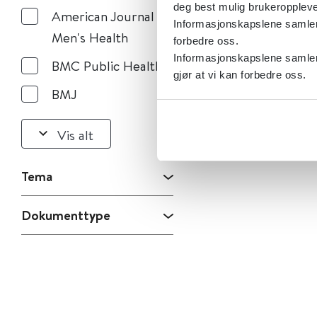
deg best mulig brukeroppleve
American Journal of
Informasjonskapslene samler s
Men's Health
forbedre oss.
Informasjonskapslene samler 
BMC Public Health
gjør at vi kan forbedre oss.
BMJ
Vis alt
Tema
Dokumenttype