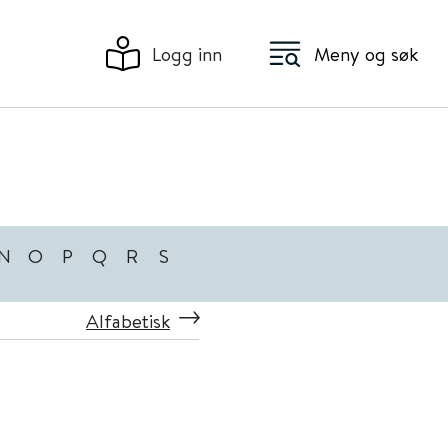
Logg inn
Meny og søk
N
O
P
Q
R
S
Alfabetisk