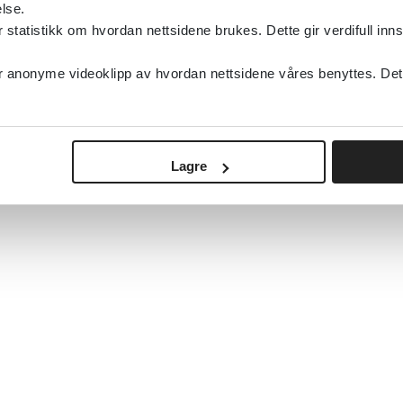
lse.
tatistikk om hvordan nettsidene brukes. Dette gir verdifull inns
anonyme videoklipp av hvordan nettsidene våres benyttes. Dette 
«
1
...
29
30
31
32
33
34
35
3
Lagre