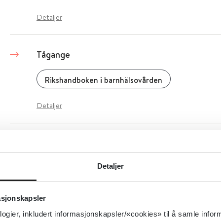
Detaljer
Tågange
Rikshandboken i barnhälsovården
Detaljer
Tåle eller ikke tåle?
Detaljer
Medietilsynet
Detaljer
asjonskapsler
logier, inkludert informasjonskapsler/«cookies» til å samle info