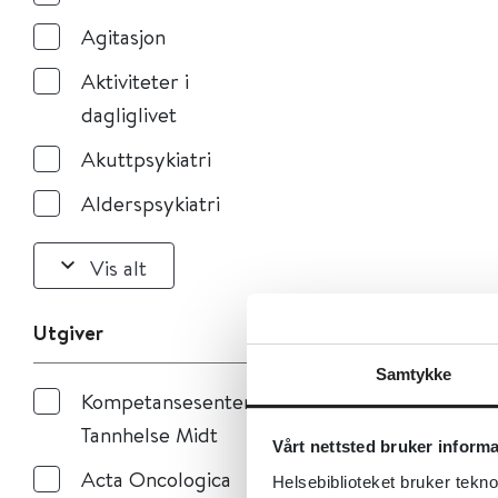
Agitasjon
Aktiviteter i
dagliglivet
Akuttpsykiatri
Alderspsykiatri
Vis alt
Utgiver
Samtykke
Kompetansesenteret
Tannhelse Midt
Vårt nettsted bruker inform
Acta Oncologica
Helsebiblioteket bruker tekno