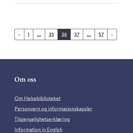
«
1
...
35
36
37
...
57
»
Om oss
Om Helsebiblioteket
Personvern og informasjonskapsler
Tilgjengelighetserklæring
Information in English