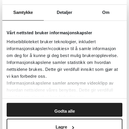
Detaljer
Samtykke
Detaljer
Om
Helse-, utdannings- og
Vårt nettsted bruker informasjonskapsler
sysselsettingsresultater hos unge
Helsebiblioteket bruker teknologier, inkludert
flyktninger i Norden: En
informasjonskapsler/«cookies» til å samle informasjon
om deg for å kunne gi deg best mulig brukeropplevelse.
systematisk oversikt
Informasjonskapslene samler statistikk om hvordan
nettsidene brukes. Dette gir verdifull innsikt som gjør at
Scandinavian Journal of Public Health
2018
vi kan forbedre oss.
Informasjonskapslene samler anonyme videoklipp av
Detaljer
hvordan nettsidene våres benyttes. Dette gir verdifull
innsikt som gjør at vi kan forbedre oss.
Helse- og sosialpersonell, 2015, 4.
Godta alle
kvartal
Lagre