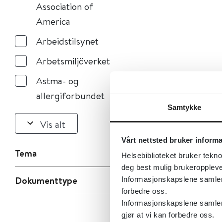
Association of
America
Arbeidstilsynet
Arbetsmiljöverket
Astma- og
allergiforbundet
Samtykke
Vis alt
Vårt nettsted bruker inform
Tema
Helsebiblioteket bruker tekno
deg best mulig brukeroppleve
Dokumenttype
Informasjonskapslene samler s
forbedre oss.
Informasjonskapslene samler 
gjør at vi kan forbedre oss.