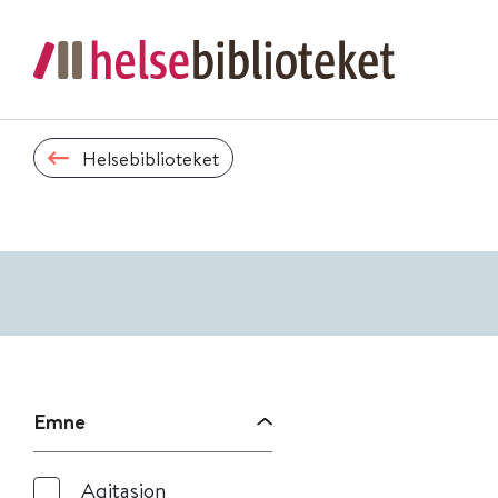
Helsebiblioteket
Emne
Agitasjon