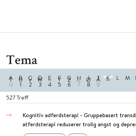
Tema
A
B
C
D
E
F
G
H
I
J
K
L
M
T
U
V
W
X
Y
Z
Æ
Ø
Å
0
1
2
3
4
5
6
7
8
9
527
Treff
Kognitiv adferdsterapi - Gruppebasert transd
atferdsterapi reduserer trolig angst og depre