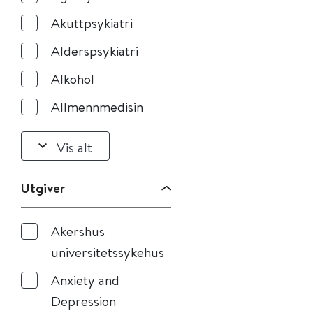
Akuttpsykiatri
Alderspsykiatri
Alkohol
Allmennmedisin
Vis alt
Utgiver
Akershus
universitetssykehus
Anxiety and
Depression