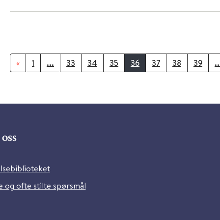
«
1
...
33
34
35
36
37
38
39
..
oss
lsebiblioteket
 og ofte stilte spørsmål