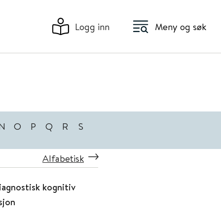
Logg inn
Meny og søk
N
O
P
Q
R
S
Alfabetisk
iagnostisk kognitiv
sjon