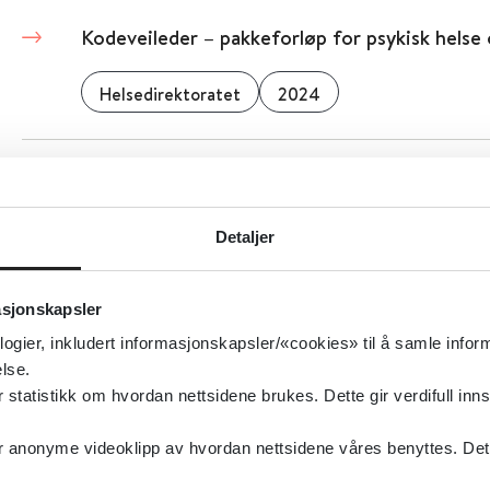
Kodeveileder – pakkeforløp for psykisk helse 
Helsedirektoratet
2024
Kodein (Paralgin Forte) og bilkjøring (RELIS)
RELIS – regionale legemiddelinformasjonssentre
Detaljer
asjonskapsler
Kodein - behandlingsanbefaling ved forgiftni
logier, inkludert informasjonskapsler/«cookies» til å samle info
lse.
tatistikk om hvordan nettsidene brukes. Dette gir verdifull inns
KOBLE - informasjonsfilm
anonyme videoklipp av hvordan nettsidene våres benyttes. Dette 