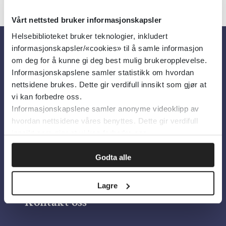
Vårt nettsted bruker informasjonskapsler
Helsebiblioteket bruker teknologier, inkludert
informasjonskapsler/«cookies» til å samle informasjon
Om oss
om deg for å kunne gi deg best mulig brukeropplevelse.
Informasjonskapslene samler statistikk om hvordan
nettsidene brukes. Dette gir verdifull innsikt som gjør at
Om Helsebiblioteket
vi kan forbedre oss.
Informasjonskapslene samler anonyme videoklipp av
Personvern og informasjonskapsler
hvordan nettsidene våres benyttes. Dette gir verdifull
Tilgjengelighetserklæring
innsikt som gjør at vi kan forbedre oss.
Information in English
Godta alle
Bilder fra Colourbox.com
Lagre
Kontakt oss