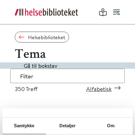
Helsebiblioteket
Tema
Gå til bokstav
Filter
350
Treff
Alfabetisk
«
1
...
31
32
33
34
35
»
Samtykke
Detaljer
Om