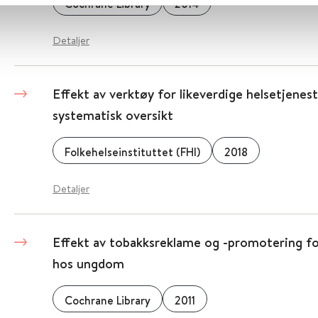
Cochrane Library
2014
Detaljer
Effekt av verktøy for likeverdige helsetjenes
systematisk oversikt
Folkehelseinstituttet (FHI)
2018
Detaljer
Effekt av tobakksreklame og -promotering f
hos ungdom
Cochrane Library
2011