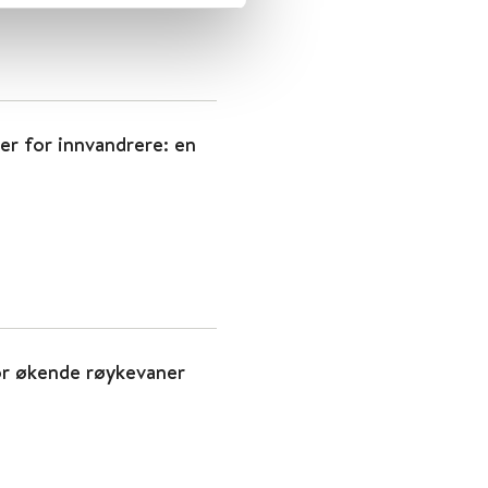
ter for innvandrere: en
or økende røykevaner