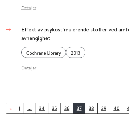
Detaljer
Effekt av psykostimulerende stoffer ved amf
avhengighet
Cochrane Library
2013
Detaljer
«
1
...
34
35
36
37
38
39
40
4