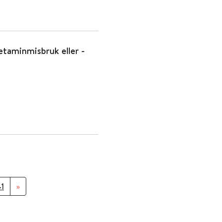
etaminmisbruk eller -
1
»