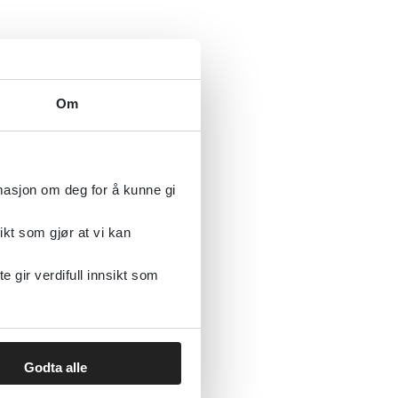
Om
rasjons antipsykotika
rmasjon om deg for å kunne gi
ikt som gjør at vi kan
gir verdifull innsikt som
r uoffiselle
Godta alle