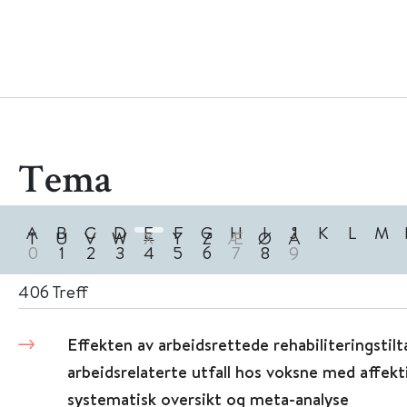
Tema
A
B
C
D
E
F
G
H
I
J
K
L
M
T
U
V
W
X
Y
Z
Æ
Ø
Å
0
1
2
3
4
5
6
7
8
9
406
Treff
Effekten av arbeidsrettede rehabiliteringstil
arbeidsrelaterte utfall hos voksne med affekti
systematisk oversikt og meta-analyse