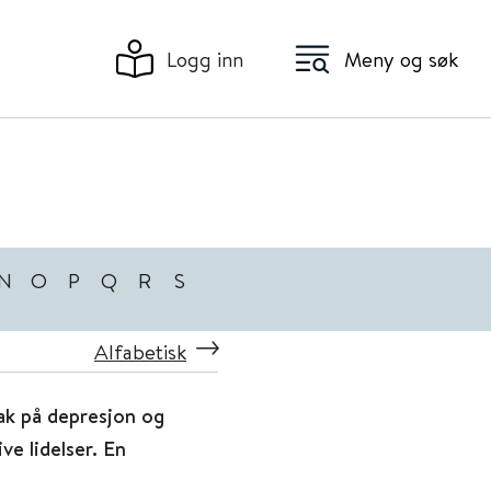
Logg inn
Meny og søk
N
O
P
Q
R
S
Alfabetisk
tak på depresjon og
ve lidelser. En