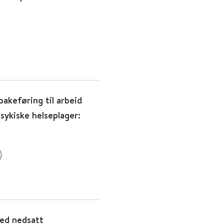
bakeføring til arbeid
sykiske helseplager:
ved nedsatt