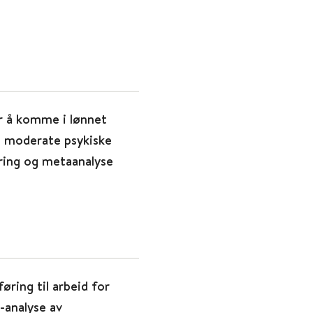
r å komme i lønnet
l moderate psykiske
ring og metaanalyse
føring til arbeid for
-analyse av