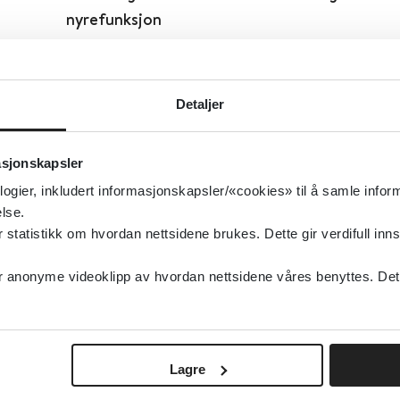
nyrefunksjon
Norsk Farmaceutisk Tidsskrift
2023
Detaljer
Detaljer
asjonskapsler
Effekt og sikkerhet av første- og annen gene
logier, inkludert informasjonskapsler/«cookies» til å samle info
ved schizofreni hos voksne
lse.
tatistikk om hvordan nettsidene brukes. Dette gir verdifull inns
Detaljer
anonyme videoklipp av hvordan nettsidene våres benyttes. Dette 
Effekt og erfaringer med telefonrådgivning fo
omsorgsgivere for personer med demens
Lagre