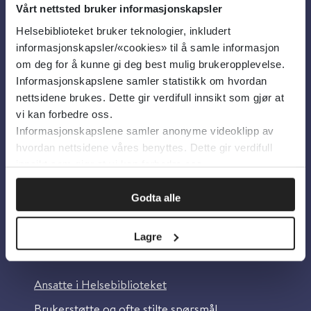
Vårt nettsted bruker informasjonskapsler
Helsebiblioteket bruker teknologier, inkludert
Om oss
informasjonskapsler/«cookies» til å samle informasjon
om deg for å kunne gi deg best mulig brukeropplevelse.
Informasjonskapslene samler statistikk om hvordan
Om Helsebiblioteket
nettsidene brukes. Dette gir verdifull innsikt som gjør at
Personvern og informasjonskapsler
vi kan forbedre oss.
Informasjonskapslene samler anonyme videoklipp av
Tilgjengelighetserklæring
hvordan nettsidene våres benyttes. Dette gir verdifull
Information in English
innsikt som gjør at vi kan forbedre oss.
Bilder fra Colourbox.com
Godta alle
Lagre
Kontakt oss
Ansatte i Helsebiblioteket
Brukerstøtte og ofte stilte spørsmål