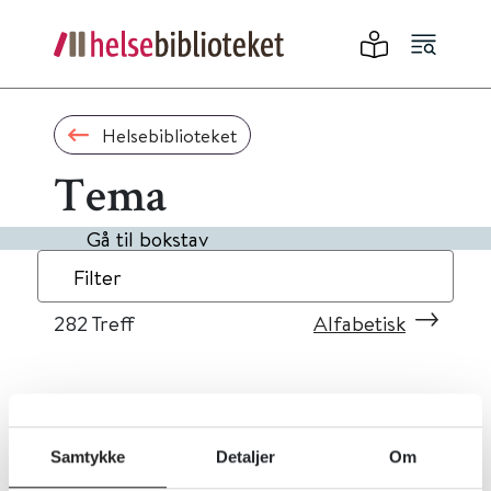
Helsebiblioteket
Tema
Gå til bokstav
Filter
282
Treff
Alfabetisk
«
1
...
25
26
27
28
29
»
Samtykke
Detaljer
Om