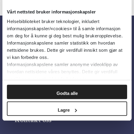
Vårt nettsted bruker informasjonskapsler
Helsebiblioteket bruker teknologier, inkludert
informasjonskapsler/«cookies» til å samle informasjon
Om oss
om deg for å kunne gi deg best mulig brukeropplevelse.
Informasjonskapslene samler statistikk om hvordan
nettsidene brukes. Dette gir verdifull innsikt som gjør at
Om Helsebiblioteket
vi kan forbedre oss.
Informasjonskapslene samler anonyme videoklipp av
Personvern og informasjonskapsler
hvordan nettsidene våres benyttes. Dette gir verdifull
Tilgjengelighetserklæring
innsikt som gjør at vi kan forbedre oss.
Information in English
Godta alle
Bilder fra Colourbox.com
Lagre
Kontakt oss