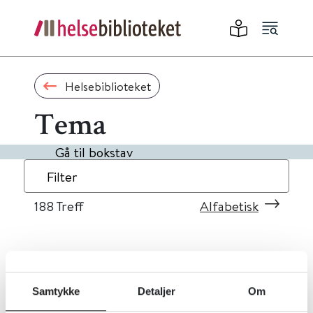
Helsebiblioteket
Tema
Gå til bokstav
Filter
188
Treff
Alfabetisk
«
1
...
15
16
17
18
19
»
Samtykke
Detaljer
Om