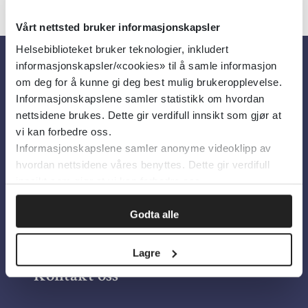
Vårt nettsted bruker informasjonskapsler
Helsebiblioteket bruker teknologier, inkludert
informasjonskapsler/«cookies» til å samle informasjon
Om oss
om deg for å kunne gi deg best mulig brukeropplevelse.
Informasjonskapslene samler statistikk om hvordan
nettsidene brukes. Dette gir verdifull innsikt som gjør at
Om Helsebiblioteket
vi kan forbedre oss.
Informasjonskapslene samler anonyme videoklipp av
Personvern og informasjonskapsler
hvordan nettsidene våres benyttes. Dette gir verdifull
Tilgjengelighetserklæring
innsikt som gjør at vi kan forbedre oss.
Information in English
Godta alle
Bilder fra Colourbox.com
Lagre
Kontakt oss