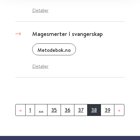
Detaljer
Magesmerter i svangerskap
Metodebok.no
Detaljer
«
1
...
35
36
37
38
39
»