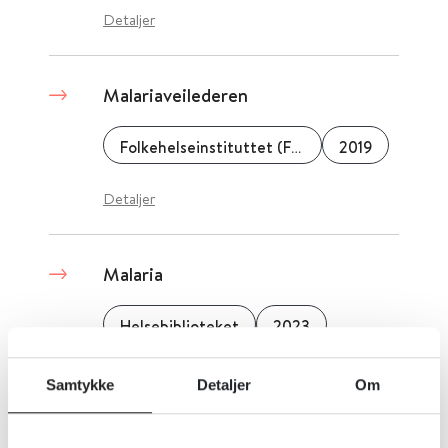
Detaljer
Malariaveilederen
Folkehelseinstituttet (FHI)
2019
Detaljer
Malaria
Helsebiblioteket
2023
Samtykke
Detaljer
Om
Magnetisk konvulsiv terapi for
personer med schizofreni