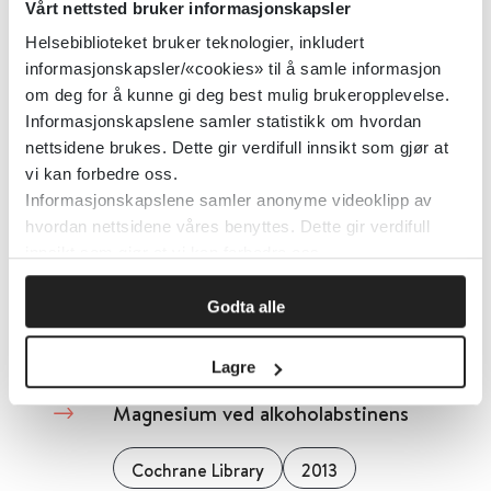
Vårt nettsted bruker informasjonskapsler
Cochrane Library
2023
Helsebiblioteket bruker teknologier, inkludert
informasjonskapsler/«cookies» til å samle informasjon
om deg for å kunne gi deg best mulig brukeropplevelse.
Detaljer
Informasjonskapslene samler statistikk om hvordan
nettsidene brukes. Dette gir verdifull innsikt som gjør at
vi kan forbedre oss.
Magnetisk anfallsbehandling for
Informasjonskapslene samler anonyme videoklipp av
behandlingsresistent depresjon
hvordan nettsidene våres benyttes. Dette gir verdifull
innsikt som gjør at vi kan forbedre oss.
Cochrane Library
2021
Godta alle
Detaljer
Lagre
Magnesium ved alkoholabstinens
Cochrane Library
2013