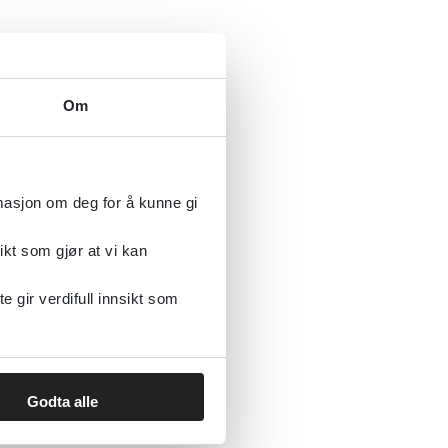
Om
rmasjon om deg for å kunne gi
ikt som gjør at vi kan
gir verdifull innsikt som
Godta alle