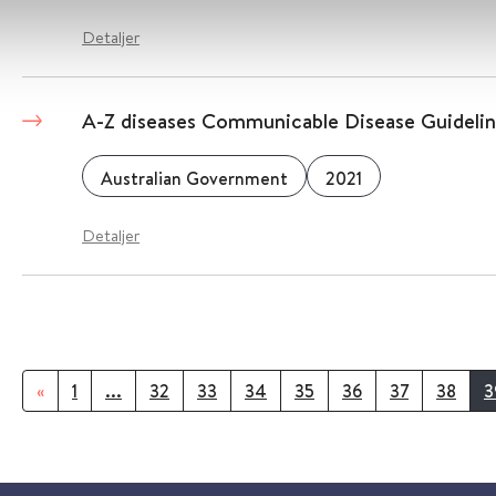
Detaljer
A-Z diseases Communicable Disease Guideline
Australian Government
2021
Detaljer
«
1
...
32
33
34
35
36
37
38
3