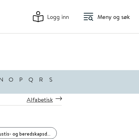
Logg inn
Meny og søk
N
O
P
Q
R
S
Alfabetisk
Justis- og beredskapsdepartementet