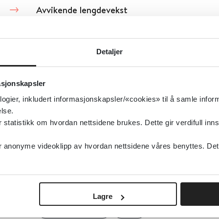
Avvikende lengdevekst
Rikshandboken i barnhälsovården
Detaljer
Detaljer
asjonskapsler
Ayurvedisk medisin mot schizofreni
logier, inkludert informasjonskapsler/«cookies» til å samle info
lse.
Cochrane Library
2007
tatistikk om hvordan nettsidene brukes. Dette gir verdifull inns
anonyme videoklipp av hvordan nettsidene våres benyttes. Dette 
Detaljer
Azapironer ved generalisert angstlidelse
Lagre
Cochrane Library
2006