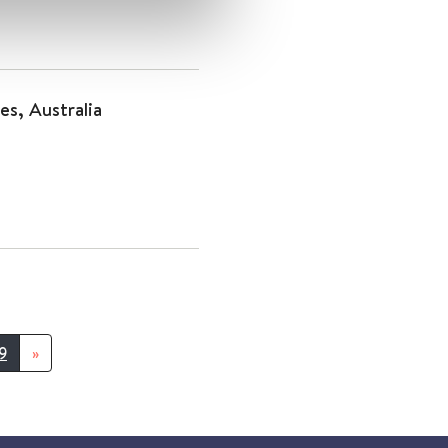
s, Australia
9
»