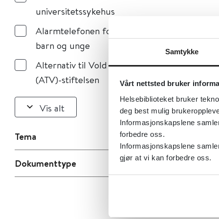
universitetssykehus
Alarmtelefonen for
barn og unge
Samtykke
Alternativ til Vold
(ATV)-stiftelsen
Vårt nettsted bruker inform
Helsebiblioteket bruker tekno
Vis alt
deg best mulig brukeroppleve
Informasjonskapslene samler s
forbedre oss.
Tema
Informasjonskapslene samler 
gjør at vi kan forbedre oss.
Dokumenttype