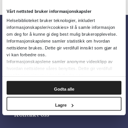
Vårt nettsted bruker informasjonskapsler
Helsebiblioteket bruker teknologier, inkludert
informasjonskapsler/«cookies» til å samle informasjon
Om oss
om deg for å kunne gi deg best mulig brukeropplevelse.
Informasjonskapslene samler statistikk om hvordan
nettsidene brukes. Dette gir verdifull innsikt som gjør at
Om Helsebiblioteket
vi kan forbedre oss.
Informasjonskapslene samler anonyme videoklipp av
Personvern og informasjonskapsler
hvordan nettsidene våres benyttes. Dette gir verdifull
Tilgjengelighetserklæring
innsikt som gjør at vi kan forbedre oss.
Information in English
Godta alle
Bilder fra Colourbox.com
Lagre
Kontakt oss