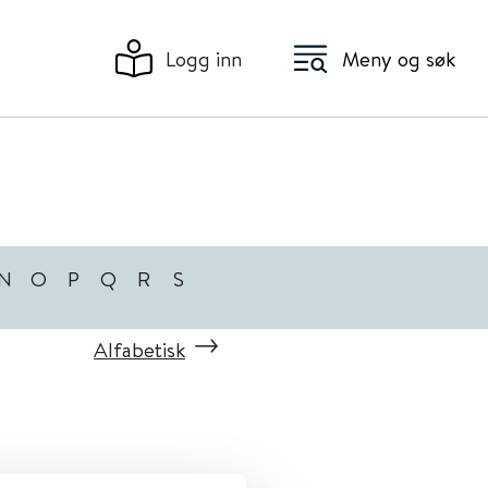
Logg inn
Meny og søk
N
O
P
Q
R
S
Alfabetisk