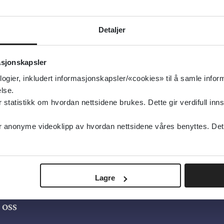
Detaljer
asjonskapsler
logier, inkludert informasjonskapsler/«cookies» til å samle info
lse.
tatistikk om hvordan nettsidene brukes. Dette gir verdifull inns
anonyme videoklipp av hvordan nettsidene våres benyttes. Dette 
Lagre
oss