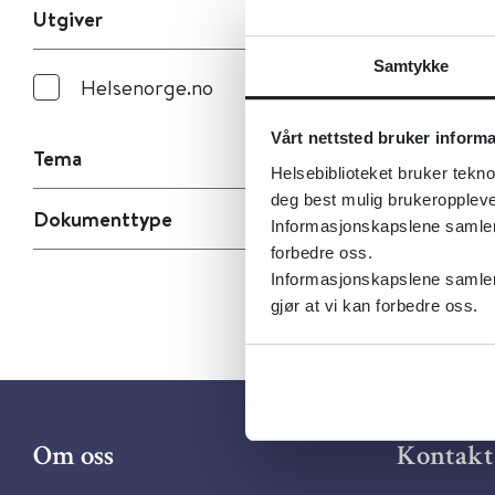
Utgiver
Samtykke
Helsenorge.no
Vårt nettsted bruker inform
Tema
Helsebiblioteket bruker tekno
deg best mulig brukeroppleve
Dokumenttype
Informasjonskapslene samler s
forbedre oss.
Informasjonskapslene samler 
gjør at vi kan forbedre oss.
Om oss
Kontakt 