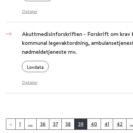
Detaljer
Akuttmedisinforskriften - Forskrift om krav t
kommunal legevaktordning, ambulansetjenest
nødmeldetjeneste mv.
Lovdata
Detaljer
«
1
...
36
37
38
39
40
41
42
..