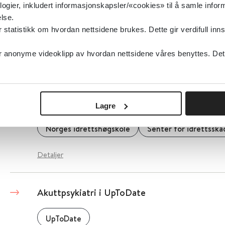
logier, inkludert informasjonskapsler/«cookies» til å samle info
Akuttsykepleiere – Norsk Sykepleierforbund
lse.
tatistikk om hvordan nettsidene brukes. Dette gir verdifull inns
2019
anonyme videoklipp av hvordan nettsidene våres benyttes. Dette 
Detaljer
Akuttskadebehandling av ankelskader
Lagre
Norges idrettshøgskole
Senter for idrettssk
Detaljer
Akuttpsykiatri i UpToDate
UpToDate