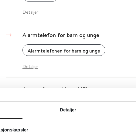
Detaljer
Alarmtelefon for barn og unge
Alarmtelefonen for barn og unge
Detaljer
Akuttveileder - NevroNEL
Norsk Helseinformatikk (NHI)
Norsk nevrologi
Detaljer
Detaljer
asjonskapsler