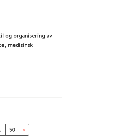
il og organisering av
e, medisinsk
.
50
»