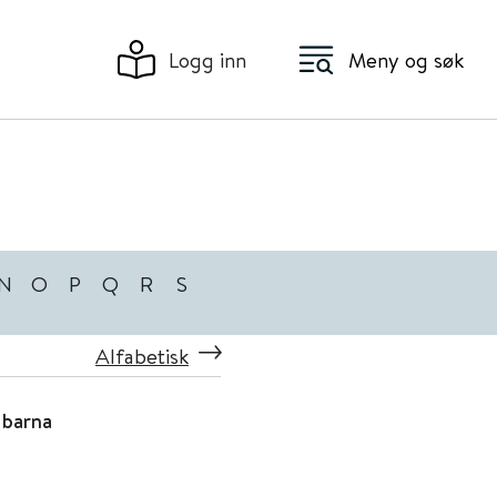
Logg inn
Meny og søk
N
O
P
Q
R
S
Alfabetisk
 barna