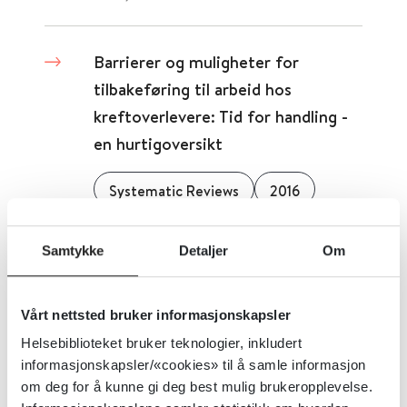
Barrierer og muligheter for
tilbakeføring til arbeid hos
kreftoverlevere: Tid for handling -
en hurtigoversikt
Systematic Reviews
2016
Detaljer
Samtykke
Detaljer
Om
Barrierer og fremmende faktorer
Vårt nettsted bruker informasjonskapsler
for sysselsetting ved alvorlige
Helsebiblioteket bruker teknologier, inkludert
psykiske lidelser: En
informasjonskapsler/«cookies» til å samle informasjon
paraplyoversikt
om deg for å kunne gi deg best mulig brukeropplevelse.