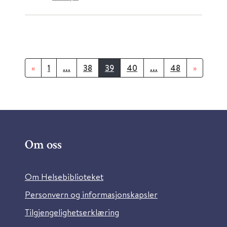
«
1
...
38
39
40
...
48
»
Om oss
Om Helsebiblioteket
Personvern og informasjonskapsler
Tilgjengelighetserklæring