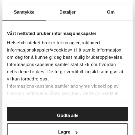
REFA - Registreringsskjema for
Samtykke
Detaljer
Om
aggressiv atferd- brukerveiledning
Helsebiblioteket
Vårt nettsted bruker informasjonskapsler
Helsebiblioteket bruker teknologier, inkludert
Detaljer
informasjonskapsler/«cookies» til å samle informasjon
om deg for å kunne gi deg best mulig brukeropplevelse.
Informasjonskapslene samler statistikk om hvordan
Refleks: Husk håndhygiene
nettsidene brukes. Dette gir verdifull innsikt som gjør at
vi kan forbedre oss.
Folkehelseinstituttet (FHI)
2021
Informasjonskapslene samler anonyme videoklipp av
hvordan nettsidene våres benyttes. Dette gir verdifull
Detaljer
innsikt som gjør at vi kan forbedre oss.
Godta alle
Reform - ressurssenter for menn
Lagre