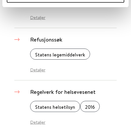
Reform - ressurssenter for menn
2017
Detaljer
Refusjonssøk
Statens legemiddelverk
Detaljer
Regelverk for helsevesenet
Statens helsetilsyn
2016
Detaljer