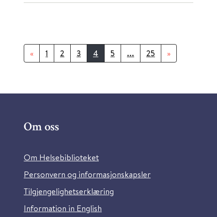
«
1
2
3
4
5
...
25
»
Om oss
Om Helsebiblioteket
Personvern og informasjonskapsler
Tilgjengelighetserklæring
Information in English